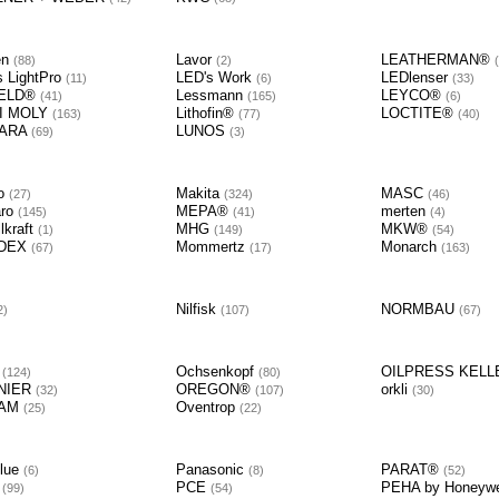
en
Lavor
LEATHERMAN®
88
2
s LightPro
LED's Work
LEDlenser
11
6
33
FELD®
Lessmann
LEYCO®
41
165
6
UI MOLY
Lithofin®
LOCTITE®
163
77
40
ARA
LUNOS
69
3
co
Makita
MASC
27
324
46
aro
MEPA®
merten
145
41
4
lkraft
MHG
MKW®
1
149
54
DEX
Mommertz
Monarch
67
17
163
Nilfisk
NORMBAU
2
107
67
O
Ochsenkopf
OILPRESS KEL
124
80
NIER
OREGON®
orkli
32
107
30
RAM
Oventrop
25
22
blue
Panasonic
PARAT®
6
8
52
W
PCE
PEHA by Honeywe
99
54