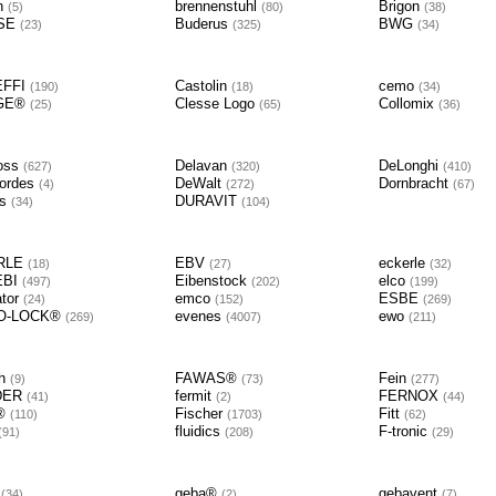
n
brennenstuhl
Brigon
5
80
38
SE
Buderus
BWG
23
325
34
EFFI
Castolin
cemo
190
18
34
GE®
Clesse Logo
Collomix
25
65
36
oss
Delavan
DeLonghi
627
320
410
ordes
DeWalt
Dornbracht
4
272
67
gs
DURAVIT
34
104
RLE
EBV
eckerle
18
27
32
EBI
Eibenstock
elco
497
202
199
ator
emco
ESBE
24
152
269
O-LOCK®
evenes
ewo
269
4007
211
ch
FAWAS®
Fein
9
73
277
DER
fermit
FERNOX
41
2
44
a®
Fischer
Fitt
110
1703
62
fluidics
F-tronic
91
208
29
B
geba®
gebavent
34
2
7