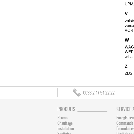
UPM
V
vals
vero
VOR
W
WA
WEF
wiha
Z
ZDS
0033 2 47 54 22 22
PRODUITS
SERVICE 
Promo
Enregistre
Chauffage
Commande 
Installation
Formulaires