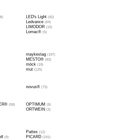
LED's Light
8
92
Ledvance
64
LIMODOR
10
Lomac®
5
maykestag
197
MESTO®
83
möck
18
mut
125
novus®
73
LER®
OPTIMUM
58
8
ORTWEIN
3
Pattex
12
ll
PICARD
9
191