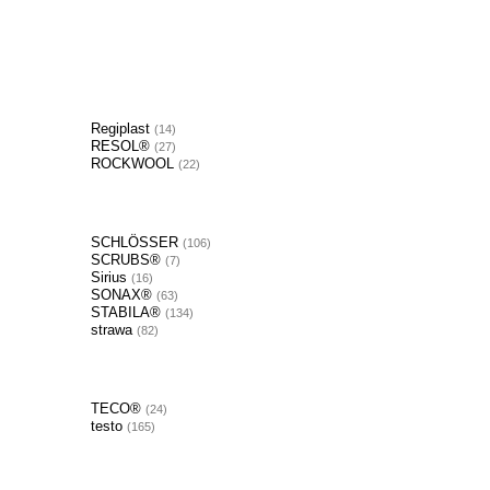
Regiplast
14
RESOL®
27
ROCKWOOL
22
SCHLÖSSER
106
SCRUBS®
7
Sirius
16
SONAX®
63
STABILA®
134
strawa
82
TECO®
24
testo
165