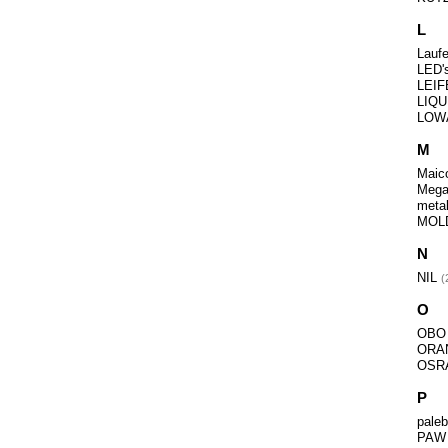
L
Lauf
LED'
LEI
LIQ
LOW
M
Mai
Meg
metal
MOL
N
NIL
O
OB
ORA
OS
P
pale
PA