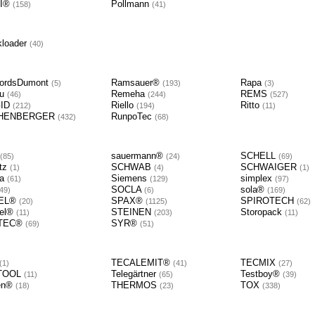
SI®
Pollmann
158
41
kloader
40
ordsDumont
Ramsauer®
Rapa
5
193
3
au
Remeha
REMS
46
244
527
GID
Riello
Ritto
212
194
11
HENBERGER
RunpoTec
432
68
sauermann®
SCHELL
85
24
69
tz
SCHWAB
SCHWAIGER
1
4
1
ra
Siemens
simplex
61
129
97
SOCLA
sola®
49
6
169
EL®
SPAX®
SPIROTECH
20
1125
62
nel®
STEINEN
Storopack
11
203
11
TEC®
SYR®
69
51
TECALEMIT®
TECMIX
1
41
27
TOOL
Telegärtner
Testboy®
11
65
39
en®
THERMOS
TOX
18
23
338