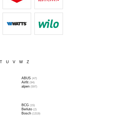
T
U
V
W
Z
ABUS
47
Airfit
94
alpen
597
BCG
15
Berluto
2
Bosch
1319