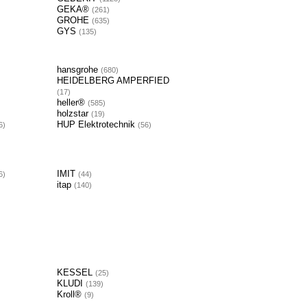
GEKA®
261
GROHE
635
GYS
135
hansgrohe
680
HEIDELBERG AMPERFIED
17
heller®
585
holzstar
19
HUP Elektrotechnik
6
56
IMIT
6
44
itap
140
KESSEL
25
KLUDI
139
Kroll®
9