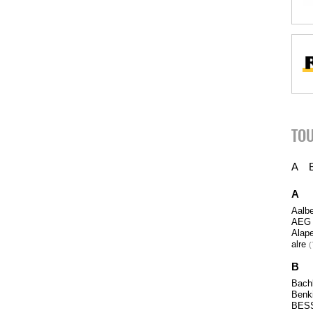
TOU
A
A
Aalb
AE
Alap
alre
B
Bach
Benk
BES