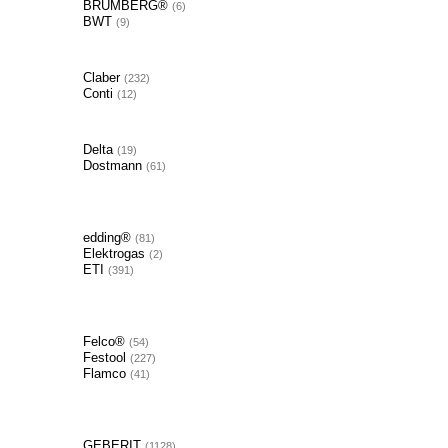
BRUMBERG®
6
BWT
9
Claber
232
Conti
12
Delta
19
Dostmann
61
edding®
81
Elektrogas
2
ETI
391
Felco®
54
Festool
227
Flamco
41
GEBERIT
1128