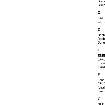
Brau
BRU
C
CAL
CLA
D
Danf
Desb
Dun
E
EBE
EFF
Elys
EUR
F
Fau
FEL
fetr
Flex
G
GE