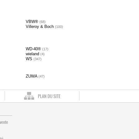
VBW®
68
Villeroy & Boch
100
WD-40®
17
wieland
4
WS
347
ZUWA
47
PLAN DU SITE
 vente