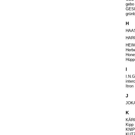
geb
GES
grün
H
HAA
HAR
HEI
Herb
Hone
Hüp
I
I.N.G
inter
Itron
J
JOK
K
KÄR
Kipp
KNI
KUT