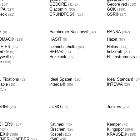
o
GEDORE
Gedore red
154
1142
510
IPA
Giacomini
GOK
117
93
199
beck
GRUNDFOS®
GSR®
21
137
17
S
Hamberger Sanitary®
HANSA
8
32
262
OMAC®
HASIT
Hazet
129
5
97
MEIER
heinrichschulte
Helios
15
92
144
ertz®
HERZ®
holzkraft
6
16
21
ywell
Hozelock
HT Instruments
2
16
2
pe
168
. Fixations
Ideal Spaten
Ideal Standard
32
120
34
cable
intercal®
INTEWA
15
85
28
14
ARI®
JUMO
Junkers
25
23
268
CHER®
Katimex
Kemper
207
40
75
Kirschen
Klingspor
434
19
294
PEX®
Kospel
KRAUSE®
368
112
189
ZNER + WEBER
KWC
42
68