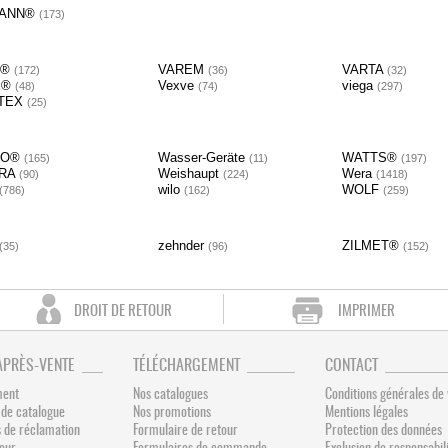
ANN®
173
ir®
VAREM
VARTA
172
36
32
x®
Vexve
viega
48
74
297
TEX
25
GO®
Wasser-Geräte
WATTS®
165
11
197
RA
Weishaupt
Wera
90
224
1418
wilo
WOLF
786
162
259
zehnder
ZILMET®
35
96
152
DROIT DE RETOUR
IMPRIMER
APRÈS-VENTE
TÉLÉCHARGEMENT
CONTACT
ment
Nos catalogues
Conditions générales de
de catalogue
Nos promotions
Mentions légales
 de réclamation
Formulaire de retour
Protection des données