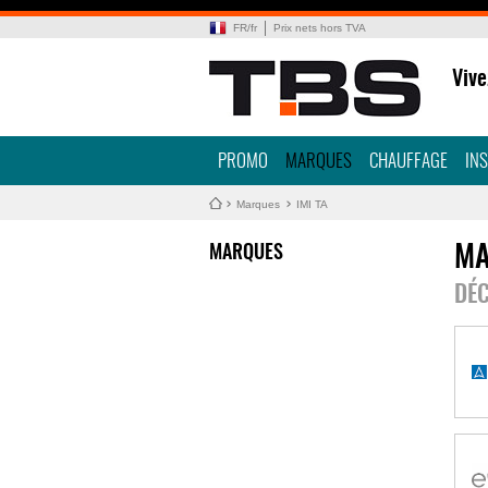
FR
/
fr
Prix nets hors TVA
Vive
PROMO
MARQUES
CHAUFFAGE
IN
Marques
IMI TA
MARQUES
MA
DÉC