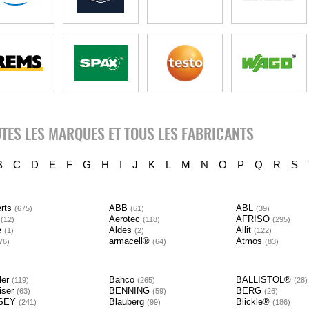
TES LES MARQUES ET TOUS LES FABRICANTS
B
C
D
E
F
G
H
I
J
K
L
M
N
O
P
Q
R
S
erts
ABB
ABL
675
61
39
G
Aerotec
AFRISO
12
118
295
e
Aldes
Allit
1
2
122
armacell®
Atmos
76
64
83
ler
Bahco
BALLISTOL®
119
265
28
iser
BENNING
BERG
63
59
26
SEY
Blauberg
Blickle®
241
99
186