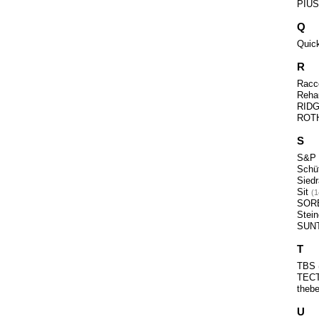
PIU
Q
Quic
R
Racc
Reh
RID
ROT
S
S&P
Schü
Sied
Sit
1
SOR
Stei
SUN
T
TBS
TEC
theb
U