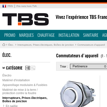
FR
/
fr
Prix nets hors TVA
Vivez l’expérience TBS Fran
PROMO
MARQUES
CHAUFFAGE
INSTALLATION
SANITAIRE
AG
Élec.
Interrupteurs, Prises électriques, Boîtes de jonction
Commutateurs d'appareil
ÉLEC.
Commutateurs d'appareil
(1 - 
Trier :
CATÉGORIE
Électro
Matériel d'installation
Appareillage modulaire & Fusibles
Matériel de mise à la terre /
protection contre la foudre
Interrupteurs, Prises électriques,
Boîtes de jonction
En saillie