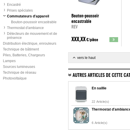
Encastré
Prises spéciales
Bouton-poussoir
Commutateurs d'appareil
encastrable
Bouton-poussoir encastrable
REV
Thermostat d'ambiance
Détecteurs de mouvement et de
présence
XXX,XX
€/pièce
Distribution électrique, enrouleurs
Technique de bâtiment
Piles, Batteries, Chargeurs
vers le haut
Lampes
Sources lumineuses
Technique de réseau
AUTRES ARTICLES DE CETTE CA
Photovoltaïque
En saillie
22
Article(s)
Thermostat d'ambianc
6
Article(s)