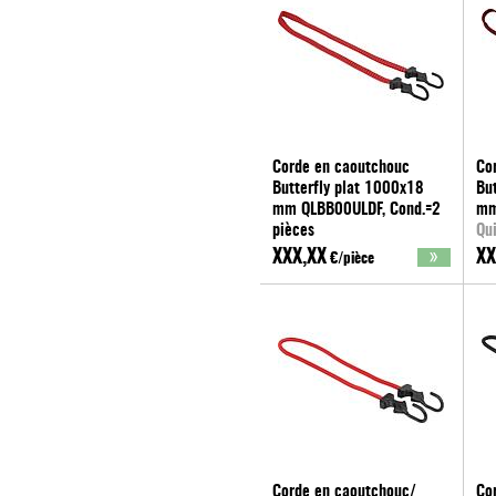
Corde en caoutchouc
Co
Butterfly plat 1000x18
Bu
mm QLBB00ULDF, Cond.=2
mm
pièces
Qu
Quickloader
XXX,XX
XX
€/pièce
Corde en caoutchouc/
Co