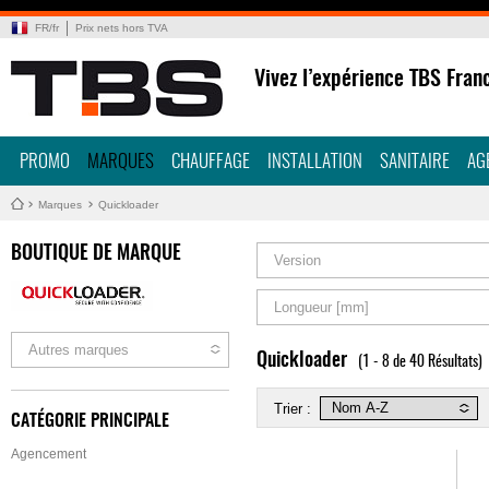
FR
/
fr
Prix nets hors TVA
Vivez l’expérience TBS Fran
PROMO
MARQUES
CHAUFFAGE
INSTALLATION
SANITAIRE
AG
Marques
Quickloader
BOUTIQUE DE MARQUE
Version
Longueur [mm]
Autres marques
Quickloader
(1 - 8 de 40 Résultats)
Trier :
CATÉGORIE PRINCIPALE
Agencement