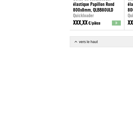
élastique Papillon Rond
él
800x8mm, QLBB80ULD
80
Quickloader
Qu
XXX,XX
XX
€/pièce
vers le haut