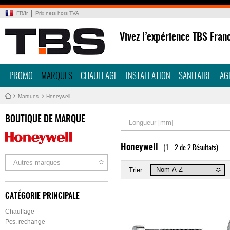
FR
/
fr
Prix nets hors TVA
Vivez l’expérience TBS Fran
PROMO
MARQUES
CHAUFFAGE
INSTALLATION
SANITAIRE
AG
Marques
Honeywell
BOUTIQUE DE MARQUE
Longueur [mm]
Honeywell
(1 - 2 de 2 Résultats)
Autres marques
Trier :
CATÉGORIE PRINCIPALE
Chauffage
Pcs. rechange