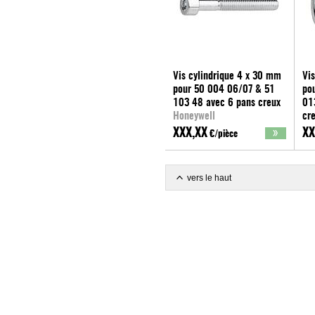
Vis cylindrique 4 x 30 mm
Vi
pour 50 004 06/07 & 51
po
103 48 avec 6 pans creux
01
Honeywell
cr
Ho
XXX,XX
XX
€/pièce
vers le haut