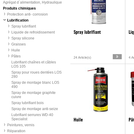
Agrégat d´alimentation, Hydraulique
Produits chimiques
Protection anti- corrosion
Lubrification
Spray lubrifiant
Liquide de refroidissement
Spray lubrifiant
Liq
Spray silicone
Graisses
Huile
Pâtes
24 Article(s)
4 Ar
Lubrifiant chaînes et câbles
LOS 105
Spray pour roues dentées LOS
280
Spray de montage blanc LOS
490
Spray de montage graphite
cuivre
Spray lubrifiant bois
Spray de montage anti-seize
Lubrifiant serrures WD-40
Specialist
Huile
Pâ
Peintures, vernis
Réparation