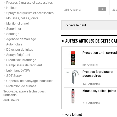
Presses à graisse et accessoires
Huileurs
365 Article(s)
31 A
Sprays marqueurs et accessoires
Mousses, colles, joints
Multifonctionnel
vers le haut
Supprimer
Soudage
Agent de démoulage
AUTRES ARTICLES DE CETTE CA
Automobile
Détecteur de fuites
Protection anti- corros
Spray réfrigérant
Produit de taraudage
59
Article(s)
Remplisseur de récipient
Lubrifiant DVGW
Presses à graisse et
SDT-Spray
accessoires
Copeaux de balayage industriels
132
Article(s)
Protection de surface
Mousses, colles, joints
Nettoyage, sprays techniques,
lubrifiants
Ventilateurs
714
Article(s)
vers le haut