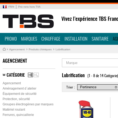
FR
/
fr
Prix nets hors TVA
Vivez l’expérience TBS Fran
PROMO
MARQUES
CHAUFFAGE
INSTALLATION
SANITAIRE
AG
Agencement
Produits chimiques
Lubrification
AGENCEMENT
Marque
CATÉGORIE
Lubrification
(1 - 8 de 14 Catégorie(
Agencement
Trier :
Aménagement d´atelier
Équipement de sécurité
Protection, sécurité
Groupes électrogènes par marques
Matériel roulant
Ferrures, quincaillerie