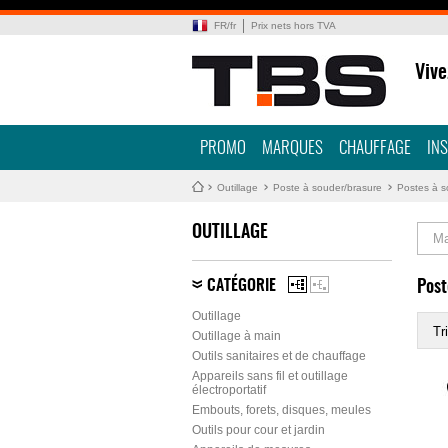
FR
/
fr
Prix nets hors TVA
Vive
PROMO
MARQUES
CHAUFFAGE
IN
Outillage
Poste à souder/brasure
Postes à s
OUTILLAGE
Ma
CATÉGORIE
Post
Outillage
Tri
Outillage à main
Outils sanitaires et de chauffage
Appareils sans fil et outillage
électroportatif
Embouts, forets, disques, meules
Outils pour cour et jardin