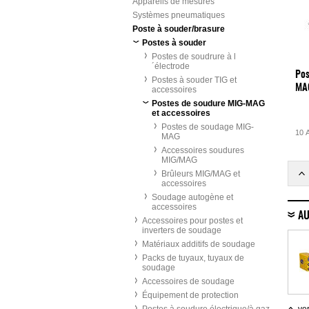
Appareils de mesures
Systèmes pneumatiques
Poste à souder/brasure
Postes à souder
Postes de soudrure à l
´électrode
Pos
Postes à souder TIG et
MA
accessoires
Postes de soudure MIG-MAG
et accessoires
Postes de soudage MIG-
10 A
MAG
Accessoires soudures
MIG/MAG
Brûleurs MIG/MAG et
accessoires
Soudage autogène et
accessoires
AU
Accessoires pour postes et
inverters de soudage
Matériaux additifs de soudage
Packs de tuyaux, tuyaux de
soudage
Accessoires de soudage
Équipement de protection