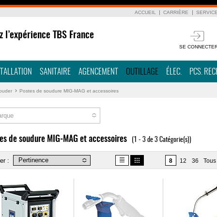
ACCUEIL
CARRIÈRE
SERVIC
z l’expérience TBS France
SE CONNECTE
STALLATION
SANITAIRE
AGENCEMENT
OUTILLAGE
ÉLEC.
PCS. RE
ouder
Postes de soudure MIG-MAG et accessoires
rque
es de soudure MIG-MAG et accessoires
(1 - 3 de 3 Catégorie(s))
er :
8
12
36
Tous