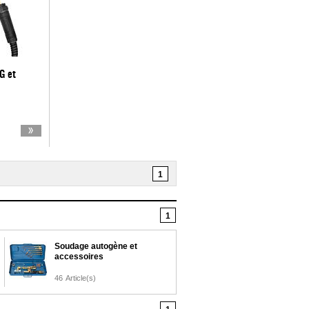
G et
1
1
Soudage autogène et
accessoires
46
Article(s)