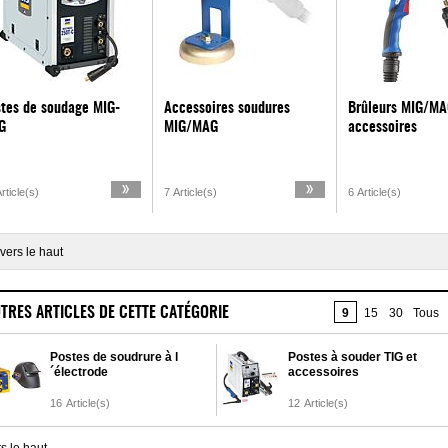
tes de soudage MIG-
Accessoires soudures
Brûleurs MIG/MA
G
MIG/MAG
accessoires
rticle(s)
7 Article(s)
6 Article(s)
vers le haut
TRES ARTICLES DE CETTE CATÉGORIE
9
15
30
Tous
Postes de soudrure à l
Postes à souder TIG et
´électrode
accessoires
16
Article(s)
12
Article(s)