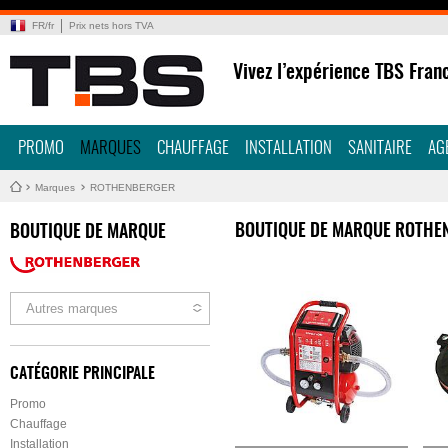
FR
/
fr
Prix nets hors TVA
Vivez l’expérience TBS Fran
PROMO
MARQUES
CHAUFFAGE
INSTALLATION
SANITAIRE
AG
Marques
ROTHENBERGER
BOUTIQUE DE MARQUE ROTHE
BOUTIQUE DE MARQUE
Autres marques
CATÉGORIE PRINCIPALE
Promo
Chauffage
Installation