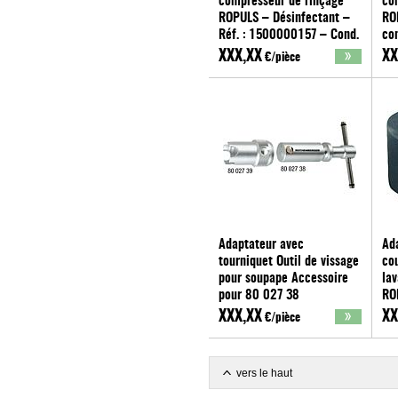
compresseur de rinçage
co
ROPULS – Désinfectant –
RO
Réf. : 1500000157 – Cond.
con
: 6 pièces
15
XXX,XX
XX
€/pièce
ROTHENBERGER
pi
RO
Adaptateur avec
Ad
tourniquet Outil de vissage
co
pour soupape Accessoire
la
pour 80 027 38
RO
ROTHENBERGER
RO
XXX,XX
XX
€/pièce
vers le haut