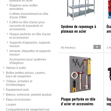
plateaux en acier
Étagères avec boîtes
amovibles
Coffrets d'assortiment en tôle
d'acier DIMA
Coffret en tôle d'acier pour
raccords de tuyauterie et
Système de rayonnage à
Éta
accessoires
plateaux en acier
am
Plaque perforée en tôle d'acier
et accessoires
Supports d'appareils, supports
muraux
86 Article(s)
2 Ar
Aimants, étiquettes et supports
muraux
Accessoires pour systèmes
d'étagères
Valises à outils
Boîtes petites pièces, casiers,
bacs de rangemen
Trétaux, échelles et
échafaudages
Équipement auto
Bidons, entonnoir, gobelet gradué
Plaque perforée en tôle
Sup
Étaux et enclumes
d'acier et accessoires
su
Loupes
Compartiment de rangement sur