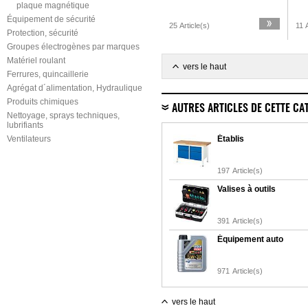
plaque magnétique
Équipement de sécurité
25 Article(s)
11 A
Protection, sécurité
Groupes électrogènes par marques
Matériel roulant
vers le haut
Ferrures, quincaillerie
Agrégat d´alimentation, Hydraulique
Produits chimiques
AUTRES ARTICLES DE CETTE CA
Nettoyage, sprays techniques,
lubrifiants
Ventilateurs
Établis
197
Article(s)
Valises à outils
391
Article(s)
Équipement auto
971
Article(s)
vers le haut