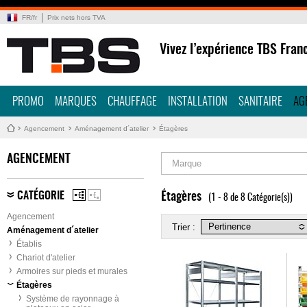
FR
/
fr
Prix nets hors TVA
Vivez l’expérience TBS Fran
PROMO
MARQUES
CHAUFFAGE
INSTALLATION
SANITAIRE
AG
Agencement
Aménagement d´atelier
Étagères
AGENCEMENT
Marque
CATÉGORIE
Étagères
(1 - 8 de 8 Catégorie(s))
Agencement
Trier :
Aménagement d´atelier
Établis
Chariot d'atelier
Armoires sur pieds et murales
Étagères
Système de rayonnage à