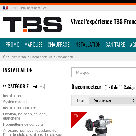
FR
/
fr
Prix nets hors TVA
Vivez l’expérience TBS Fran
PROMO
MARQUES
CHAUFFAGE
INSTALLATION
SANITAIRE
AG
Installation
Disconnecteurs
Disconnecteur
INSTALLATION
Marque
CATÉGORIE
Disconnecteur
(1 - 8 de 11 Catégor
Installation
Trier :
Système de tube
Installation sanitaire
Fixation, isolation, collage,
%
étanchéité
Robinetterie de conduite
Arrosage, pompes, recyclage de
l'eau de pluie et stations de relevage