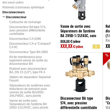
des eaux usées
Robinets à boisseau sphérique
Disconnecteurs
Disconnecteur
Cartouche de rechange
Vanne de sortie avec
Ro
Disconnecteur BA type 574,
avec pression différentielle
Séparateurs de Système
di
contrôlable
BA 295D-1/2LFASC, sans
(1/
Disconnecteur CA 2096
plomb
Ke
XXX,XX
€/pièce
Disconnecteur CA-a "Compact"
Resideo
XXX,XX
XX
CA 9C
€/pièce
Disconnecteur Type BA 2860
%
Kit de maintenance pour
logement-vanne de sortie du
disconnecteur BA
Robinet avec disconnecteur
BA, DN 15 (1/2"), type FK 4
Station de séparation Sepamat
Favorit
Séparateurs de systèmes avec
réducteurs de pression pour
vannes de sortie BA295D-
3/4LFWDC, sans plomb
Disconnecteur BA type
Di
Vanne de sortie avec
574, avec pression
"C
Séparateurs de Système BA
295D-1/2LFASC, sans plomb
différentielle contrôlable
WA