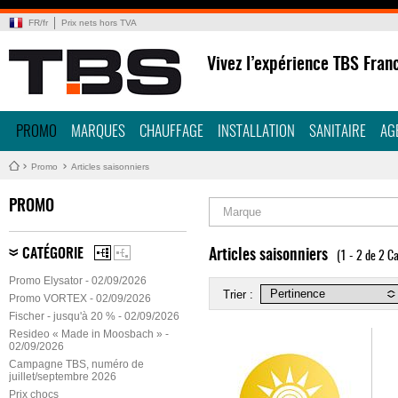
FR
/
fr
Prix nets hors TVA
Vivez l’expérience TBS Fran
PROMO
MARQUES
CHAUFFAGE
INSTALLATION
SANITAIRE
AG
Promo
Articles saisonniers
PROMO
Marque
CATÉGORIE
Articles saisonniers
(1 - 2 de 2 Ca
Promo Elysator - 02/09/2026
Trier :
Promo VORTEX - 02/09/2026
Fischer - jusqu'à 20 % - 02/09/2026
Resideo « Made in Moosbach » -
02/09/2026
Campagne TBS, numéro de
juillet/septembre 2026
Prix chocs