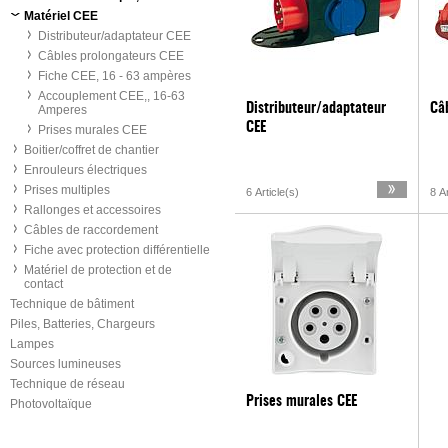
Matériel CEE
Distributeur/adaptateur CEE
Câbles prolongateurs CEE
Fiche CEE, 16 - 63 ampères
Accouplement CEE,, 16-63
Distributeur/adaptateur
Câ
Amperes
CEE
Prises murales CEE
Boitier/coffret de chantier
Enrouleurs électriques
Prises multiples
6 Article(s)
8 Ar
Rallonges et accessoires
Câbles de raccordement
Fiche avec protection différentielle
Matériel de protection et de
contact
Technique de bâtiment
Piles, Batteries, Chargeurs
Lampes
Sources lumineuses
Technique de réseau
Prises murales CEE
Photovoltaïque