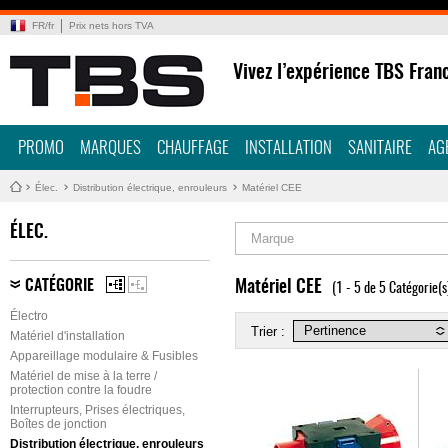
FR
/
fr
Prix nets hors TVA
Vivez l’expérience TBS Fran
PROMO
MARQUES
CHAUFFAGE
INSTALLATION
SANITAIRE
AG
Élec.
Distribution électrique, enrouleurs
Matériel CEE
ÉLEC.
Marque
CATÉGORIE
Matériel CEE
(1 - 5 de 5 Catégorie(s
Électro
Trier :
Matériel d'installation
Appareillage modulaire & Fusibles
Matériel de mise à la terre /
protection contre la foudre
Interrupteurs, Prises électriques,
Boîtes de jonction
Distribution électrique, enrouleurs