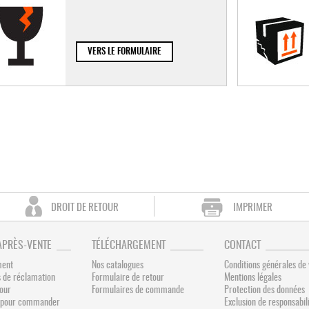
VERS LE FORMULAIRE
DROIT DE RETOUR
IMPRIMER
APRÈS-VENTE
TÉLÉCHARGEMENT
CONTACT
ment
Nos catalogues
Conditions générales de
 de réclamation
Formulaire de retour
Mentions légales
tour
Formulaires de commande
Protection des données
és pour commander
Exclusion de responsabil