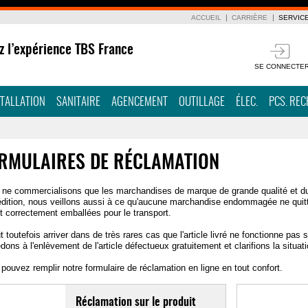
ACCUEIL
CARRIÈRE
SERVIC
z l’expérience TBS France
SE CONNECTE
STALLATION
SANITAIRE
AGENCEMENT
OUTILLAGE
ÉLEC.
PCS. RE
RMULAIRES DE RÉCLAMATION
ne commercialisons que les marchandises de marque de grande qualité et d
édition, nous veillons aussi à ce qu'aucune marchandise endommagée ne quit
t correctement emballées pour le transport.
ut toutefois arriver dans de très rares cas que l'article livré ne fonctionne pa
dons à l'enlèvement de l'article défectueux gratuitement et clarifions la situati
pouvez remplir notre formulaire de réclamation en ligne en tout confort.
Réclamation sur le produit