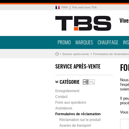
FR
/
fr
Prix nets hors TVA
Vive
PROMO
MARQUES
CHAUFFAGE
IN
Service après-vente
Formulaires de réclamation
SERVICE APRÈS-VENTE
FO
Nous 
CATÉGORIE
l'exp
soien
Enregistrement
Contact
Il pe
Foire aux questions
procé
Assistance
Vous 
Formulaires de réclamation
Réclamation sur le produit
Avaries de transport