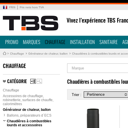
FR
/
fr
Prix nets hors TVA
Vivez l’expérience TBS Fran
PROMO
MARQUES
CHAUFFAGE
INSTALLATION
SANITAIRE
AG
Chauffage
Générateur de chaleur, ballon
Chaudières à combustibles lourds et acce
CHAUFFAGE
Marque
CATÉGORIE
Chaudières à combustibles lour
Chauffage
Trier :
Accessoires de chauffage,
robinetterie, surfaces de chauffe,
calorimètres
Générateur de chaleur, ballon
Ballons, préparateurs d´ECS
Chaudières à combustibles
lourds et accessoires