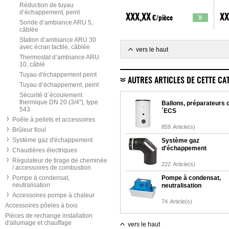
Réduction de tuyau
d’échappement, peint
XXX,XX
XX
€/pièce
Sonde d’ambiance ARU 5,
câblée
Station d’ambiance ARU 30
avec écran tactile, câblée
vers le haut
Thermostat d’ambiance ARU
10, câblé
Tuyau d'échappement peint
AUTRES ARTICLES DE CETTE CA
Tuyau d’échappement, peint
Sécurité d´écoulement
thermique DN 20 (3/4"), type
Ballons, préparateurs 
543
´ECS
Poêle à pellets et accessoires
859
Article(s)
Brûleur fioul
Système gaz d'échappement
Système gaz
d'échappement
Chaudières électriques
Régulateur de tirage de cheminée
222
Article(s)
/ accessoires de combustion
Pompe à condensat,
Pompe à condensat,
neutralisation
neutralisation
Accessoires pompe à chaleur
74
Article(s)
Accessoires pôeles à bois
Pièces de rechange installation
d'allumage et chauffage
vers le haut