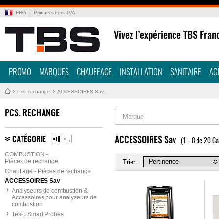
FR
/
fr
Prix nets hors TVA
Vivez l’expérience TBS Fran
PROMO
MARQUES
CHAUFFAGE
INSTALLATION
SANITAIRE
AG
Pcs. rechange
ACCESSOIRES Sav
PCS. RECHANGE
Marque
CATÉGORIE
ACCESSOIRES Sav
(1 - 8 de 20 Ca
COMBUSTION -
Pièces de rechange
Trier :
Chauffage - Pièces de rechange
ACCESSOIRES Sav
Analyseurs de combustion &
Accessoires pour analyseurs de
combustion
Testo Smart Probes