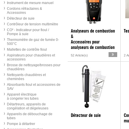
Instrument de mesure manuel
Cordons réfractaires &
Accessoires
Détecteur de suie
Contrôleur de tension multimètre
CO² - Indicateur pour fioul /
Analyseurs de combustion
Te
Pompe à suie
&
Thermomètre de gaz de fumée 0-
Accessoires pour
500°C
analyseurs de combustion
Mallettes de contrôle fioul
Aspirateurs pour chaudières et
52 Article(s)
2 Ar
accessoires
Brosse de nettoyage/brosses pour
chaudières
Nettoyants chaudières et
cheminées
Absorbants fioul et accessoires de
SAV
Appareil électrique
à congeler les tubes
Détartreurs, appareils de
congélation et dégeleuses
Appareils de débouchage de
Détecteur de suie
Con
tubes
mu
Pompe à détartrer