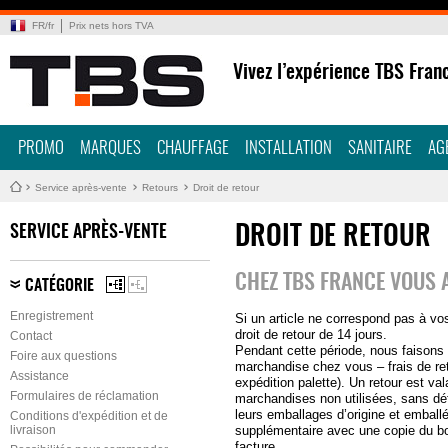
FR
/
fr
Prix nets hors TVA
Vivez l’expérience TBS Fran
PROMO
MARQUES
CHAUFFAGE
INSTALLATION
SANITAIRE
AG
Service après-vente
Retours
Droit de retour
SERVICE APRÈS-VENTE
DROIT DE RETOUR
CHEZ TBS FRANCE VOUS 
CATÉGORIE
Enregistrement
Si un article ne correspond pas à vo
droit de retour de 14 jours.
Contact
Pendant cette période, nous faisons
Foire aux questions
marchandise chez vous – frais de ret
Assistance
expédition palette). Un retour est val
Formulaires de réclamation
marchandises non utilisées, sans d
leurs emballages d’origine et embal
Conditions d'expédition et de
livraison
supplémentaire avec une copie du bon
facture.