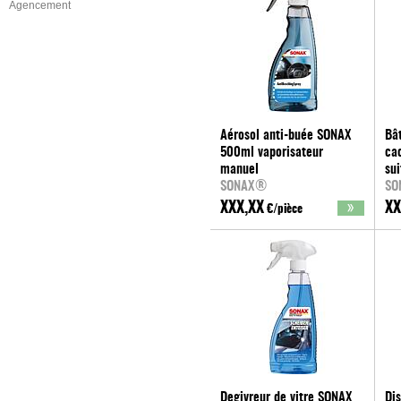
Agencement
Aérosol anti-buée SONAX
Bâ
500ml vaporisateur
ca
manuel
sui
SONAX®
SO
XXX,XX
XX
€/pièce
Degivreur de vitre SONAX
Di