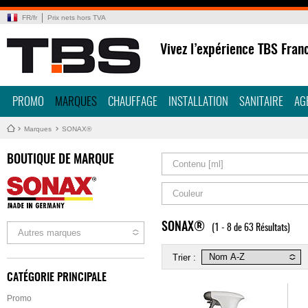
FR
/
fr
Prix nets hors TVA
Vivez l’expérience TBS Fran
PROMO
MARQUES
CHAUFFAGE
INSTALLATION
SANITAIRE
AG
Marques
SONAX®
BOUTIQUE DE MARQUE
Contenu [ml]
Couleur
SONAX®
(1 - 8 de 63 Résultats)
Autres marques
Trier :
CATÉGORIE PRINCIPALE
Promo