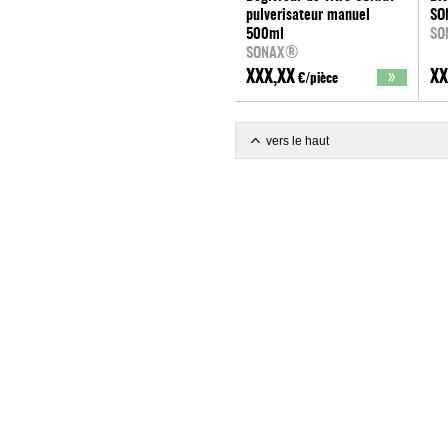
pulverisateur manuel
SO
500ml
SO
SONAX®
XXX,XX
XX
€/pièce
vers le haut