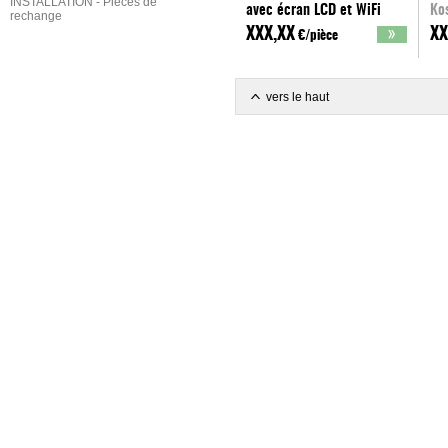
INSTALLATION - Pièces de
avec écran LCD et WiFi
Ko
rechange
Kospel
XXX,XX
XX
€/pièce
vers le haut