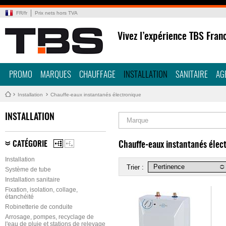
FR
/
fr
Prix nets hors TVA
Vivez l’expérience TBS Fran
PROMO
MARQUES
CHAUFFAGE
INSTALLATION
SANITAIRE
AG
Installation
Chauffe-eaux instantanés électronique
INSTALLATION
Marque
CATÉGORIE
Chauffe-eaux instantanés élec
Installation
Trier :
Système de tube
Installation sanitaire
Fixation, isolation, collage,
étanchéité
Robinetterie de conduite
Arrosage, pompes, recyclage de
l'eau de pluie et stations de relevage