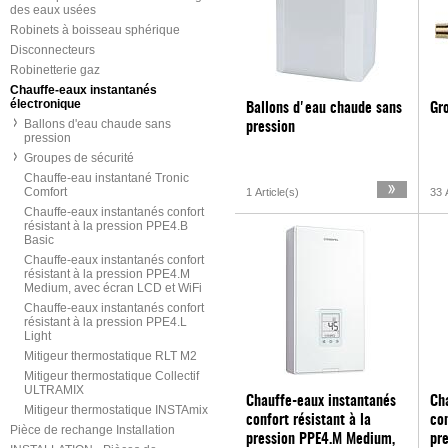
des eaux usées
Robinets à boisseau sphérique
Disconnecteurs
Robinetterie gaz
Chauffe-eaux instantanés
électronique
Ballons d'eau chaude sans
Gr
Ballons d'eau chaude sans
pression
pression
Groupes de sécurité
Chauffe-eau instantané Tronic
Comfort
1 Article(s)
33 A
Chauffe-eaux instantanés confort
résistant à la pression PPE4.B
Basic
Chauffe-eaux instantanés confort
résistant à la pression PPE4.M
Medium, avec écran LCD et WiFi
Chauffe-eaux instantanés confort
résistant à la pression PPE4.L
Light
Mitigeur thermostatique RLT M2
Mitigeur thermostatique Collectif
ULTRAMIX
Chauffe-eaux instantanés
Ch
Mitigeur thermostatique INSTAmix
confort résistant à la
con
Pièce de rechange Installation
pression PPE4.M Medium,
pre