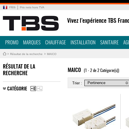
FR
/
fr
Prix nets hors TVA
Vivez l’expérience TBS Fran
PROMO
MARQUES
CHAUFFAGE
INSTALLATION
SANITAIRE
AG
Résultat de la recherche
MAICO
RÉSULTAT DE LA
MAICO
(1 - 2 de 2 Catégorie(s))
RECHERCHE
Trier :
CATÉGORIE