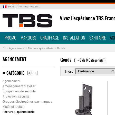
FR
/
fr
Prix nets hors TVA
Vivez l’expérience TBS Fran
PROMO
MARQUES
CHAUFFAGE
INSTALLATION
SANITAIRE
AG
Agencement
Ferrures, quincaillerie
Gonds
AGENCEMENT
Gonds
(1 - 8 de 8 Catégorie(s))
Trier :
CATÉGORIE
Agencement
Aménagement d´atelier
Équipement de sécurité
Protection, sécurité
Groupes électrogènes par marques
Matériel roulant
Ferrures, quincaillerie