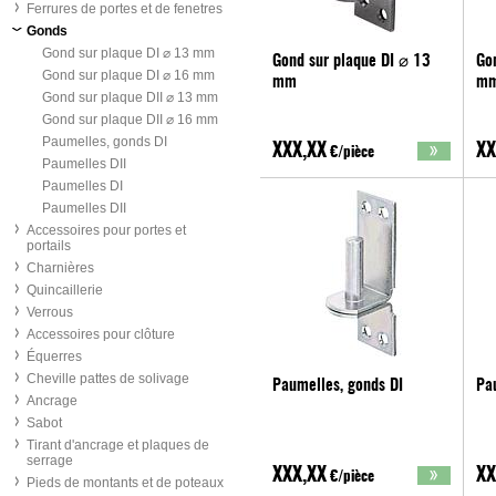
Ferrures de portes et de fenetres
Gonds
Gond sur plaque DI ⌀ 13 mm
Gond sur plaque DI ⌀ 13
Go
Gond sur plaque DI ⌀ 16 mm
mm
m
Gond sur plaque DII ⌀ 13 mm
Gond sur plaque DII ⌀ 16 mm
Paumelles, gonds DI
XXX,XX
XX
€/pièce
Paumelles DII
Paumelles DI
Paumelles DII
Accessoires pour portes et
portails
Charnières
Quincaillerie
Verrous
Accessoires pour clôture
Équerres
Cheville pattes de solivage
Paumelles, gonds DI
Pa
Ancrage
Sabot
Tirant d'ancrage et plaques de
serrage
XXX,XX
XX
€/pièce
Pieds de montants et de poteaux