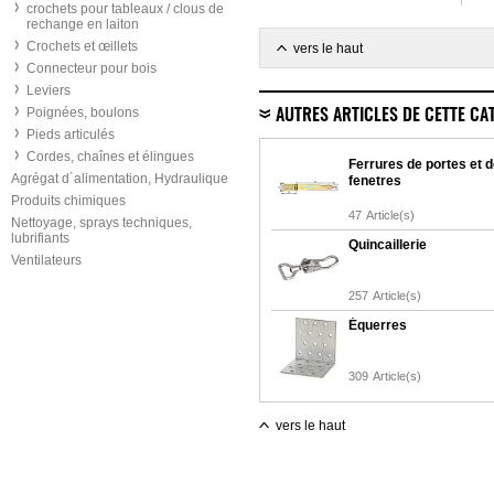
crochets pour tableaux / clous de
rechange en laiton
Crochets et œillets
vers le haut
Connecteur pour bois
Leviers
Poignées, boulons
AUTRES ARTICLES DE CETTE CA
Pieds articulés
Cordes, chaînes et élingues
Ferrures de portes et 
Agrégat d´alimentation, Hydraulique
fenetres
Produits chimiques
47
Article(s)
Nettoyage, sprays techniques,
lubrifiants
Quincaillerie
Ventilateurs
257
Article(s)
Équerres
309
Article(s)
vers le haut