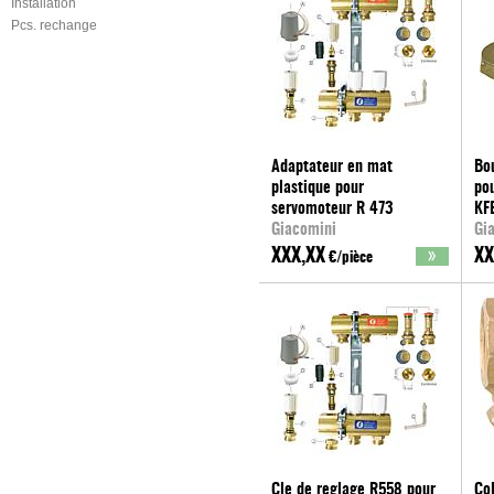
Installation
Pcs. rechange
Adaptateur en mat
Bo
plastique pour
pou
servomoteur R 473
KFE
Giacomini
Gi
XXX,XX
XX
€/pièce
Cle de reglage R558 pour
Co