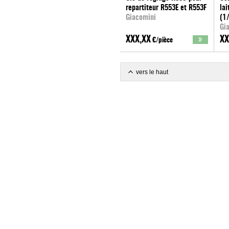
repartiteur R553E et R553F
la
Giacomini
(1
Gi
XXX,XX
XX
€/pièce
vers le haut