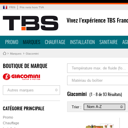
FR
/
fr
Prix nets hors TVA
Vivez l’expérience TBS Fran
PROMO
MARQUES
CHAUFFAGE
INSTALLATION
SANITAIRE
AG
Marques
Giacomini
BOUTIQUE DE MARQUE
Température max. de fluide (fonct
Matériau du boîtier
Autres marques
Giacomini
(1 - 8 de 93 Résultats)
Trier :
CATÉGORIE PRINCIPALE
Promo
Chauffage