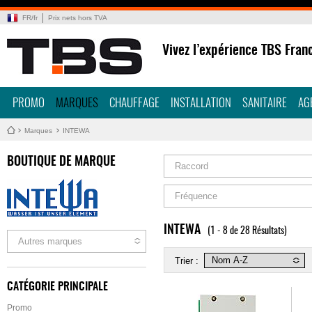
FR
/
fr
Prix nets hors TVA
Vivez l’expérience TBS Fran
PROMO
MARQUES
CHAUFFAGE
INSTALLATION
SANITAIRE
AG
Marques
INTEWA
BOUTIQUE DE MARQUE
Raccord
Fréquence
INTEWA
(1 - 8 de 28 Résultats)
Autres marques
Trier :
CATÉGORIE PRINCIPALE
Promo