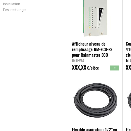
Installation
Pcs. rechange
Afficheur niveau de
Cor
remplissage RM-ECO-FS
41
pour Rainmaster ECO
cit
INTEWA
fil
IN
XXX,XX
XX
€/pièce
Flexible aspiration 1/2"en
Fle