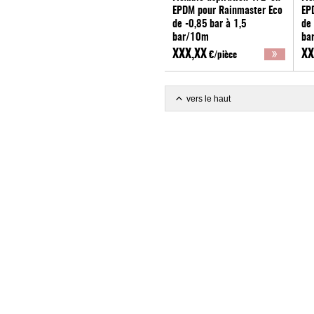
EPDM pour Rainmaster Eco
EP
de -0,85 bar à 1,5
de 
bar/10m
ba
INTEWA
IN
XXX,XX
XX
€/pièce
vers le haut