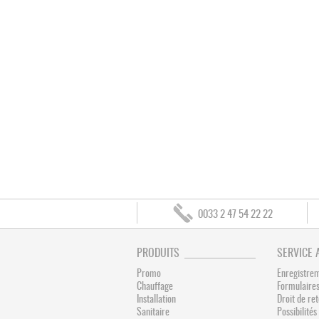
0033 2 47 54 22 22
PRODUITS
SERVICE 
Promo
Enregistre
Chauffage
Formulaires
Installation
Droit de re
Sanitaire
Possibilit