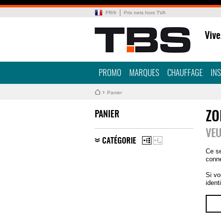
FR
/
fr
Prix nets hors TVA
Vive
PROMO
MARQUES
CHAUFFAGE
IN
Panier
PANIER
ZO
VEU
CATÉGORIE
Ce se
conne
Si vo
ident