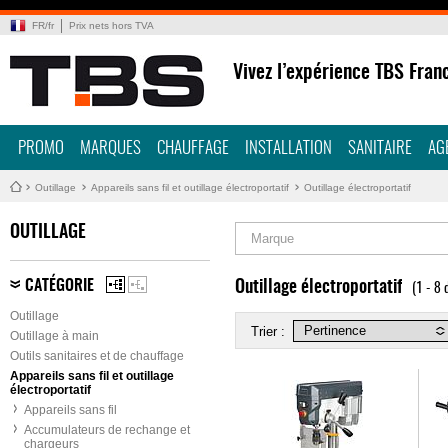
FR
/
fr
Prix nets hors TVA
Vivez l’expérience TBS Fran
PROMO
MARQUES
CHAUFFAGE
INSTALLATION
SANITAIRE
AG
Outillage
Appareils sans fil et outillage électroportatif
Outillage électroportatif
OUTILLAGE
Marque
CATÉGORIE
Outillage électroportatif
(1 - 8 
Outillage
Trier :
Outillage à main
Outils sanitaires et de chauffage
Appareils sans fil et outillage
électroportatif
Appareils sans fil
Accumulateurs de rechange et
chargeurs