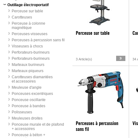
Outillage électroportatif
Perceuse sur table
Carotteuses
Perceuse à colonne
magnétique
Perceuse sur table
Ca
Perceuses-visseuses
Perceuses à percussion sans fil
Visseuses à chocs
Perforateurs-burineurs
Perforateurs-burineurs
3 Article(s)
34 A
Marteaux burineurs
Marteaux-piqueurs
Carotteuses diamantées
et accessoires
Meuleuse d'angle
Ponceuses excentriques
Ponceuse oscillante
Ponceuse à bandes
Polisseuses
Meuleuses droites
Perceuses à percussion
Vi
Ponceuse murale et de plafond
+ accessoires
sans fil
Ponceuse à béton +