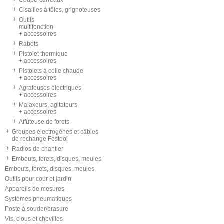
Coupe-carreaux
Cisailles à tôles, grignoteuses
Outils
multifonction
+ accessoires
Rabots
Pistolet thermique
+ accessoires
Pistolets à colle chaude
+ accessoires
Agrafeuses électriques
+ accessoires
Malaxeurs, agitateurs
+ accessoires
Affûteuse de forets
Groupes électrogènes et câbles
de rechange Festool
Radios de chantier
Embouts, forets, disques, meules
Embouts, forets, disques, meules
Outils pour cour et jardin
Appareils de mesures
Systèmes pneumatiques
Poste à souder/brasure
Vis, clous et chevilles