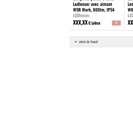
Ledlenser avec aimant
Le
W5R Work, 600lm, IP54
W6
LEDlenser
LE
XXX,XX
XX
€/pièce
vers le haut