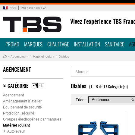
FR
/
fr
Prix nets hors TVA
Vivez l’expérience TBS Fran
PROMO
MARQUES
CHAUFFAGE
INSTALLATION
SANITAIRE
AG
Agencement
Matériel roulant
Diables
AGENCEMENT
Marque
CATÉGORIE
Diables
(1 - 8 de 17 Catégorie(s))
Agencement
Trier :
Aménagement d´atelier
Équipement de sécurité
Protection, sécurité
Groupes électrogènes par marques
Matériel roulant
Autoleveur