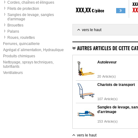
Cordes, chaînes et élingues
XX
Filets de protection
XXX,XX
XX
€/pièce
Sangles de levage, sangles
d'arrimage
Brouettes
vers le haut
Palans
Roues, roulettes
Ferrures, quincaillerie
AUTRES ARTICLES DE CETTE CA
Agrégat d´alimentation, Hydraulique
Produits chimiques
Nettoyage, sprays techniques,
Autoleveur
lubrifiants
Ventilateurs
20
Article(s)
Chariots de transport
107
Article(s)
Sangles de levage, san
d'arrimage
153
Article(s)
vers le haut