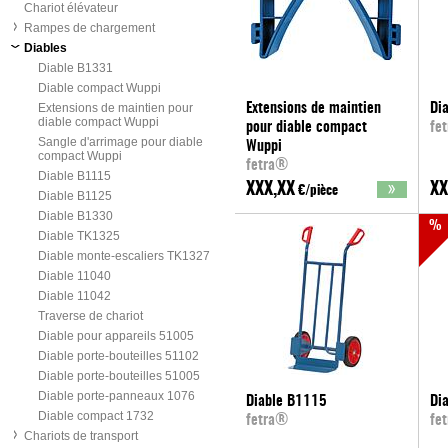
Chariot élévateur
Rampes de chargement
Diables
Diable B1331
Diable compact Wuppi
Extensions de maintien pour
Extensions de maintien
Di
diable compact Wuppi
pour diable compact
fe
Sangle d'arrimage pour diable
Wuppi
compact Wuppi
fetra®
Diable B1115
XXX,XX
XX
€/pièce
Diable B1125
Diable B1330
%
Diable TK1325
Diable monte-escaliers TK1327
Diable 11040
Diable 11042
Traverse de chariot
Diable pour appareils 51005
Diable porte-bouteilles 51102
Diable porte-bouteilles 51005
Diable porte-panneaux 1076
Diable B1115
Di
Diable compact 1732
fetra®
fe
Chariots de transport