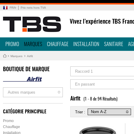
FR
/
fr
Prix nets hors TVA
Vivez l’expérience TBS Fran
PROMO
MARQUES
CHAUFFAGE
INSTALLATION
SANITAIRE
AG
Marques
Airfit
BOUTIQUE DE MARQUE
Raccord 1
En passant
Autres marques
Airfit
(1 - 8 de 94 Résultats)
CATÉGORIE PRINCIPALE
Trier :
Promo
Chauffage
Installation