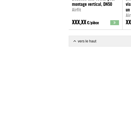
montage vertical, DN50
vis
Airfit
un
Air
XXX,XX
XX
€/pièce
vers le haut