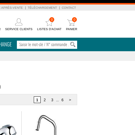
E APRÈS-VENTE
TÉLÉCHARGEMENT
CONTACT
0
0
R
SERVICE CLIENTS
LISTES D'ACHAT
PANIER
CHANGE
)
1
2
3
...
6
>