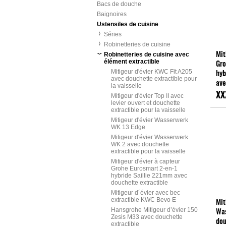
Bacs de douche
Baignoires
Ustensiles de cuisine
Séries
Robinetteries de cuisine
Robinetteries de cuisine avec
Mit
élément extractible
Gro
Mitigeur d'évier KWC Fit A205
hyb
avec douchette extractible pour
ave
la vaisselle
GR
XX
Mitigeur d'évier Top II avec
levier ouvert et douchette
extractible pour la vaisselle
Mitigeur d'évier Wasserwerk
WK 13 Edge
Mitigeur d'évier Wasserwerk
WK 2 avec douchette
extractible pour la vaisselle
Mitigeur d'évier à capteur
Grohe Eurosmart 2-en-1
hybride Saillie 221mm avec
douchette extractible
Mitigeur d´évier avec bec
extractible KWC Bevo E
Mit
Hansgrohe Mitigeur d’évier 150
Wa
Zesis M33 avec douchette
dou
extractible