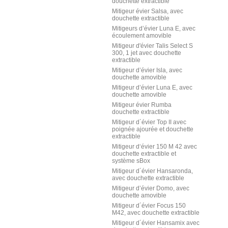
douchette extractible
Mitigeur évier Salsa, avec
douchette extractible
Mitigeurs d’évier Luna E, avec
écoulement amovible
Mitigeur d'évier Talis Select S
300, 1 jet avec douchette
extractible
Mitigeur d’évier Isla, avec
douchette amovible
Mitigeur d’évier Luna E, avec
douchette amovible
Mitigeur évier Rumba
douchette extractible
Mitigeur d´évier Top II avec
poignée ajourée et douchette
extractible
Mitigeur d‘évier 150 M 42 avec
douchette extractible et
système sBox
Mitigeur d´évier Hansaronda,
avec douchette extractible
Mitigeur d’évier Domo, avec
douchette amovible
Mitigeur d´évier Focus 150
M42, avec douchette extractible
Mitigeur d´évier Hansamix avec