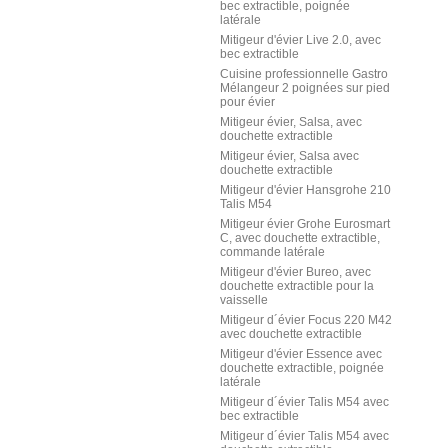
bec extractible, poignée
latérale
Mitigeur d'évier Live 2.0, avec
bec extractible
Cuisine professionnelle Gastro
Mélangeur 2 poignées sur pied
pour évier
Mitigeur évier, Salsa, avec
douchette extractible
Mitigeur évier, Salsa avec
douchette extractible
Mitigeur d'évier Hansgrohe 210
Talis M54
Mitigeur évier Grohe Eurosmart
C, avec douchette extractible,
commande latérale
Mitigeur d'évier Bureo, avec
douchette extractible pour la
vaisselle
Mitigeur d´évier Focus 220 M42
avec douchette extractible
Mitigeur d'évier Essence avec
douchette extractible, poignée
latérale
Mitigeur d´évier Talis M54 avec
bec extractible
Mitigeur d´évier Talis M54 avec