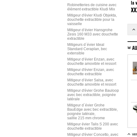
la 
Robinetteries de cuisine avec
Wa
élément extractible Kludi Mix
XX
Mitigeur d'évier Kludi Objekta,
douchette extractible pour la
vaisselle
Mitigeur d’évier Hansgrohe
Zesis 160 M33 avec douchette
extractible
Mitigeurs d´évier Ideal
AU
Standard Ceraplan, bec
extensible
Mitigeur d’évier Enzan, avec
douchette amovible et ressort
Mitigeur d'évier Enzan, avec
douchette extractible
Mitigeur d’évier Salsa, avec
douchette amovible et ressort
Mitigeur d'évier Grohe Bauloop
avec bec extractible, poignée
latérale
Mitigeur d´évier Grohe
BauEdge avec bec extractible,
poignée latérale,
saillie 215 mm chrome
Mitigeur évier Talis S 200 avec
douchette extractible
ver
Mitigeur d'évier Concetto, avec