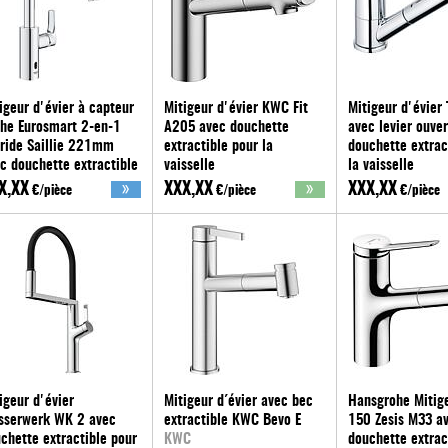
igeur d'évier à capteur
Mitigeur d'évier KWC Fit
Mitigeur d'évier 
he Eurosmart 2-en-1
A205 avec douchette
avec levier ouver
ride Saillie 221mm
extractible pour la
douchette extrac
c douchette extractible
vaisselle
la vaisselle
OHE
KWC
evenes
X,XX
XXX,XX
XXX,XX
€/pièce
€/pièce
€/pièce
igeur d'évier
Mitigeur d´évier avec bec
Hansgrohe Mitige
sserwerk WK 2 avec
extractible KWC Bevo E
150 Zesis M33 a
chette extractible pour
KWC
douchette extrac