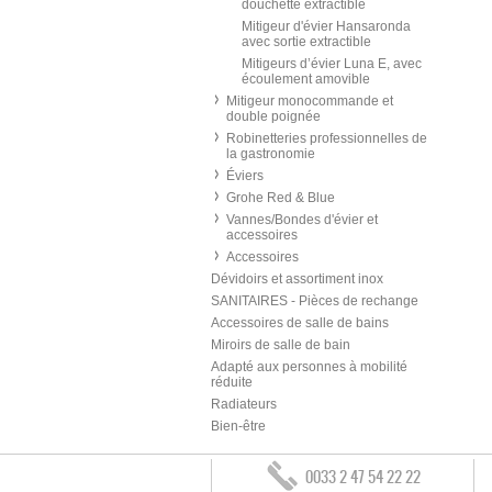
douchette extractible
Mitigeur d'évier Hansaronda
avec sortie extractible
Mitigeurs d’évier Luna E, avec
écoulement amovible
Mitigeur monocommande et
double poignée
Robinetteries professionnelles de
la gastronomie
Éviers
Grohe Red & Blue
Vannes/Bondes d'évier et
accessoires
Accessoires
Dévidoirs et assortiment inox
SANITAIRES - Pièces de rechange
Accessoires de salle de bains
Miroirs de salle de bain
Adapté aux personnes à mobilité
réduite
Radiateurs
Bien-être
0033 2 47 54 22 22