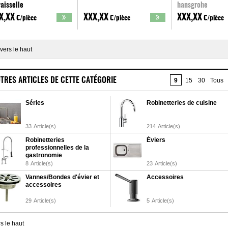
vaisselle
hansgrohe
sserwerk
X,XX
XXX,XX
XXX,XX
€/pièce
€/pièce
€/pièce
vers le haut
TRES ARTICLES DE CETTE CATÉGORIE
9
15
30
Tous
Séries
Robinetteries de cuisine
33
Article(s)
214
Article(s)
Robinetteries
Éviers
professionnelles de la
gastronomie
8
Article(s)
23
Article(s)
Vannes/Bondes d'évier et
Accessoires
accessoires
29
Article(s)
5
Article(s)
s le haut