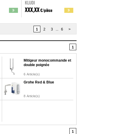
KLUDI
XXX,XX
€/pièce
1
2
3
...
6
>
1
Mitigeur monocommande et
double poignée
6
Article(s)
Grohe Red & Blue
8
Article(s)
1