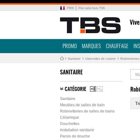
FR
/
fr
Prix nets hors TVA
Vive
PROMO
MARQUES
CHAUFFAGE
IN
Sanitaire
Ustensiles de cuisine
Robinetteries
SANITAIRE
Ma
CATÉGORIE
Robi
Sanitaire
Tri
Meubles de salles de bain
Robinetteries de salles de bains
Céramique
Douchettes
Installation sanitaire
Parois de douche