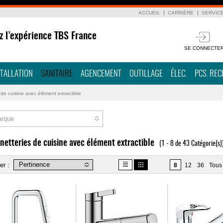
ACCUEIL
CARRIÈRE
SERVIC
z l’expérience TBS France
SE CONNECTE
STALLATION
SANITAIRE
AGENCEMENT
OUTILLAGE
ÉLEC.
PCS. RE
 de cuisine avec élément extractible
rque
netteries de cuisine avec élément extractible
(1 - 8 de 43 Catégorie(s)
er :
8
12
36
Tous