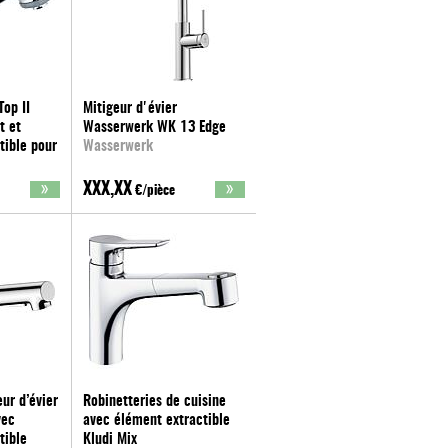
Top II
Mitigeur d'évier
t et
Wasserwerk WK 13 Edge
tible pour
Wasserwerk
XXX,XX
€/pièce
ur d’évier
Robinetteries de cuisine
vec
avec élément extractible
tible
Kludi Mix