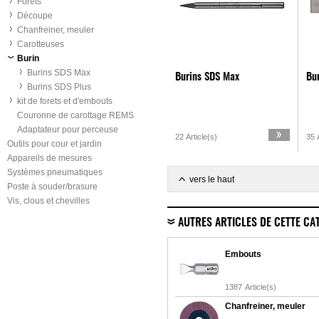
Forets
Découpe
Chanfreiner, meuler
Carotteuses
Burin
Burins SDS Max
Burins SDS Max
Bu
Burins SDS Plus
kit de forets et d'embouts
Couronne de carottage REMS
Adaptateur pour perceuse
22 Article(s)
35 A
Outils pour cour et jardin
Appareils de mesures
Systèmes pneumatiques
vers le haut
Poste à souder/brasure
Vis, clous et chevilles
AUTRES ARTICLES DE CETTE CA
Embouts
1387
Article(s)
Chanfreiner, meuler