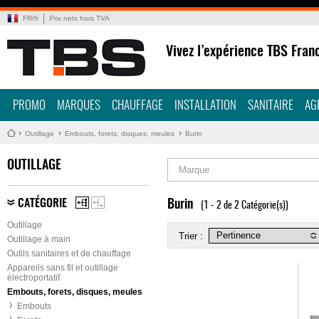
FR
/
fr
Prix nets hors TVA
Vivez l’expérience TBS Fran
PROMO
MARQUES
CHAUFFAGE
INSTALLATION
SANITAIRE
AG
Outillage
Embouts, forets, disques, meules
Burin
OUTILLAGE
Marque
CATÉGORIE
Burin
(1 - 2 de 2 Catégorie(s))
Outillage
Trier :
Outillage à main
Outils sanitaires et de chauffage
Appareils sans fil et outillage
électroportatif
Embouts, forets, disques, meules
Embouts