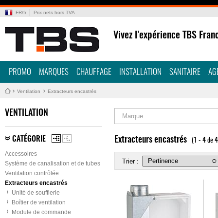
FR
/
fr
Prix nets hors TVA
Vivez l’expérience TBS Fran
PROMO
MARQUES
CHAUFFAGE
INSTALLATION
SANITAIRE
AG
Ventilation
Extracteurs encastrés
VENTILATION
Marque
CATÉGORIE
Extracteurs encastrés
(1 - 4 de 
Accessoires
Trier :
Système de canalisation et de tubes
Ventilation contrôlée
Extracteurs encastrés
Unité de soufflerie
Boîtier de ventilation
Module de commande