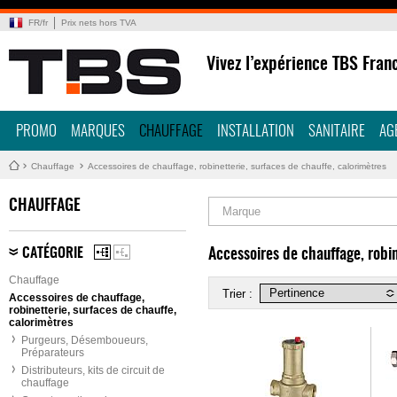
FR
/
fr
Prix nets hors TVA
Vivez l’expérience TBS Fran
PROMO
MARQUES
CHAUFFAGE
INSTALLATION
SANITAIRE
AG
Chauffage
Accessoires de chauffage, robinetterie, surfaces de chauffe, calorimètres
CHAUFFAGE
Marque
CATÉGORIE
Accessoires de chauffage, robin
Chauffage
Trier :
Accessoires de chauffage,
robinetterie, surfaces de chauffe,
calorimètres
Purgeurs, Désemboueurs,
Préparateurs
Distributeurs, kits de circuit de
chauffage