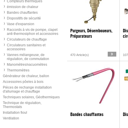
Compteurs thermiques
émission de chaleur
Bandes chauffantes
Dispositifs de sécurité
Vase d'expansion
Raccords à vis de pompe, clapet
Purgeurs, Désemboueurs,
Dis
anti-thermosiphon et accessoires
Préparateurs
cir
Circulateurs de chauffage
Circulateurs sanitaires et
accessoires
Vannes mélangeuse, de
470 Article(s)
107
régulation, de commutation
Manomètres/vacuomètres
Thermomètres
Générateur de chaleur, ballon
Accessoires pôeles à bois
Pièces de rechange installation
d'allumage et chauffage
Techniques solaires, Géothermiques
Technique de régulation,
Thermostats
Installation fioul
Bandes chauffantes
Dis
Ventilation