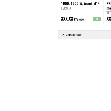
1600, 1600 W, insert M14
PR
TECMIX
me
TE
XXX,XX
XX
€/pièce
vers le haut