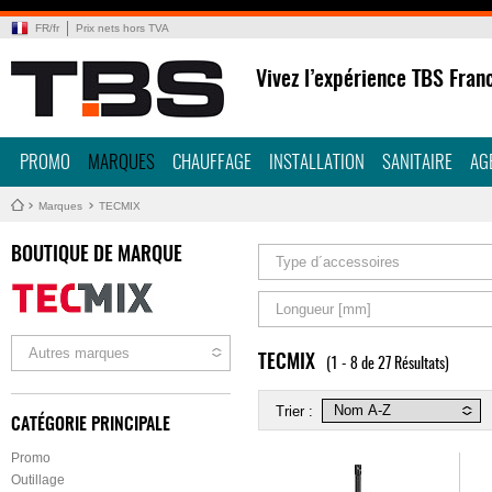
FR
/
fr
Prix nets hors TVA
Vivez l’expérience TBS Fran
PROMO
MARQUES
CHAUFFAGE
INSTALLATION
SANITAIRE
AG
Marques
TECMIX
BOUTIQUE DE MARQUE
Type d´accessoires
Longueur [mm]
Autres marques
TECMIX
(1 - 8 de 27 Résultats)
Trier :
CATÉGORIE PRINCIPALE
Promo
Outillage