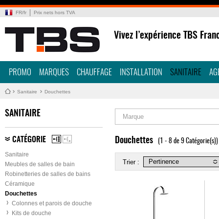
FR
/
fr
Prix nets hors TVA
Vivez l’expérience TBS Fran
PROMO
MARQUES
CHAUFFAGE
INSTALLATION
SANITAIRE
AG
Sanitaire
Douchettes
SANITAIRE
Marque
CATÉGORIE
Douchettes
(1 - 8 de 9 Catégorie(s))
Sanitaire
Trier :
Meubles de salles de bain
Robinetteries de salles de bains
Céramique
Douchettes
Colonnes et parois de douche
Kits de douche