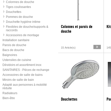
Colonnes de douche
Tiges coulissantes
Douchettes
Pommes de douche
Douchette hygiéne intime
Flexibles de douche/supports &
Colonnes et parois de
Ki
raccords
douche
Accessoires de montage
Installation sanitaire
Parois de douche
15 Article(s)
145
Bacs de douche
Baignoires
Ustensiles de cuisine
Dévidoirs et assortiment inox
SANITAIRES - Pièces de rechange
Accessoires de salle de bains
Miroirs de salle de bain
Adapté aux personnes à mobilité
réduite
Radiateurs
Bien-être
Douchettes
Po