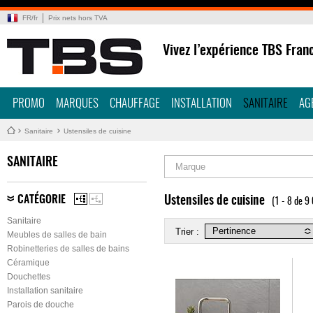
FR
/
fr
Prix nets hors TVA
Vivez l’expérience TBS Fran
PROMO
MARQUES
CHAUFFAGE
INSTALLATION
SANITAIRE
AG
Sanitaire
Ustensiles de cuisine
SANITAIRE
Marque
CATÉGORIE
Ustensiles de cuisine
(1 - 8 de 9
Sanitaire
Trier :
Meubles de salles de bain
Robinetteries de salles de bains
Céramique
Douchettes
Installation sanitaire
Parois de douche