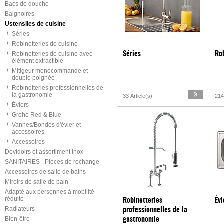
Bacs de douche
Baignoires
Ustensiles de cuisine
Séries
Robinetteries de cuisine
Robinetteries de cuisine avec
Séries
Rob
élément extractible
Mitigeur monocommande et
double poignée
Robinetteries professionnelles de
la gastronomie
33 Article(s)
214
Éviers
Grohe Red & Blue
Vannes/Bondes d'évier et
accessoires
Accessoires
Dévidoirs et assortiment inox
SANITAIRES - Pièces de rechange
Accessoires de salle de bains
Miroirs de salle de bain
Adapté aux personnes à mobilité
réduite
Robinetteries
Évi
Radiateurs
professionnelles de la
Bien-être
gastronomie