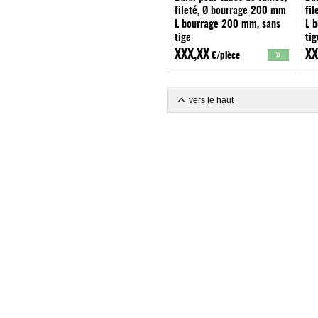
fileté, Ø bourrage 200 mm
fil
L bourrage 200 mm, sans
L 
tige
tig
Lessmann
Le
XXX,XX
XX
€/pièce
vers le haut