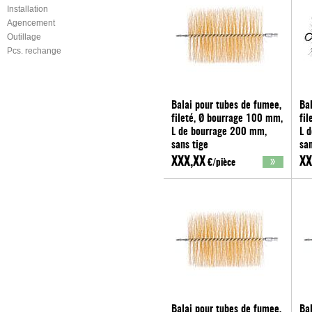
Installation
Agencement
Outillage
Pcs. rechange
Balai pour tubes de fumee,
Bal
fileté, Ø bourrage 100 mm,
fi
L de bourrage 200 mm,
L 
sans tige
san
Lessmann
Le
XXX,XX
XX
€/pièce
Balai pour tubes de fumee,
Bal