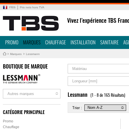
FR
/
fr
Prix nets hors TVA
Vivez l’expérience TBS Fran
PROMO
MARQUES
CHAUFFAGE
INSTALLATION
SANITAIRE
AG
Marques
Lessmann
BOUTIQUE DE MARQUE
Matériau
Longueur [mm]
Autres marques
Lessmann
(1 - 8 de 165 Résultats)
Trier :
CATÉGORIE PRINCIPALE
Promo
Chauffage