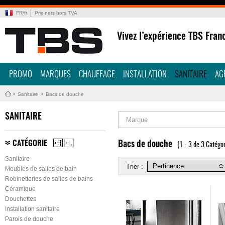
FR
/
fr
Prix nets hors TVA
Vivez l’expérience TBS Fran
PROMO
MARQUES
CHAUFFAGE
INSTALLATION
SANITAIRE
AG
Sanitaire
Bacs de douche
SANITAIRE
Marque
CATÉGORIE
Bacs de douche
(1 - 3 de 3 Catégor
Sanitaire
Trier :
Meubles de salles de bain
Robinetteries de salles de bains
Céramique
Douchettes
Installation sanitaire
Parois de douche