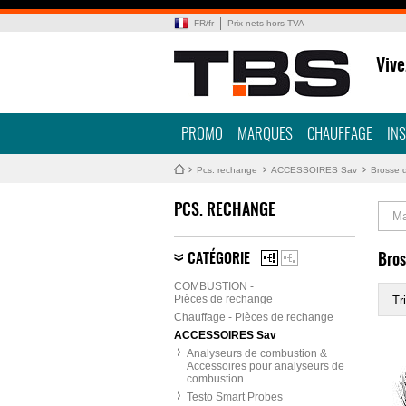
FR
/
fr
Prix nets hors TVA
Vive
PROMO
MARQUES
CHAUFFAGE
IN
Pcs. rechange
ACCESSOIRES Sav
Brosse 
PCS. RECHANGE
Ma
CATÉGORIE
Bros
COMBUSTION -
Pièces de rechange
Tri
Chauffage - Pièces de rechange
ACCESSOIRES Sav
Analyseurs de combustion &
Accessoires pour analyseurs de
combustion
Testo Smart Probes