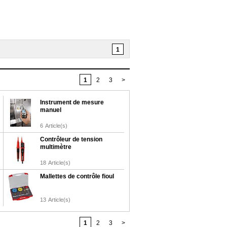
1
1
2
3
>
Instrument de mesure
manuel
6
Article(s)
Contrôleur de tension
multimètre
18
Article(s)
Mallettes de contrôle fioul
13
Article(s)
1
2
3
>