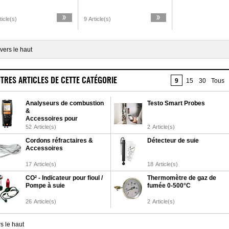
ticle(s)
9 Article(s)
vers le haut
TRES ARTICLES DE CETTE CATÉGORIE
9
15
30
Tous
Analyseurs de combustion
Testo Smart Probes
&
Accessoires pour
analyseurs de combustion
52
Article(s)
2
Article(s)
Cordons réfractaires &
Détecteur de suie
Accessoires
17
Article(s)
18
Article(s)
CO² - Indicateur pour fioul /
Thermomètre de gaz de
Pompe à suie
fumée 0-500°C
26
Article(s)
2
Article(s)
s le haut