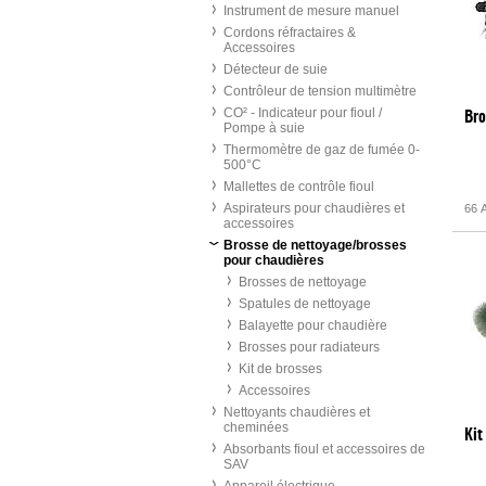
Instrument de mesure manuel
Cordons réfractaires &
Accessoires
Détecteur de suie
Contrôleur de tension multimètre
CO² - Indicateur pour fioul /
Bro
Pompe à suie
Thermomètre de gaz de fumée 0-
500°C
Mallettes de contrôle fioul
Aspirateurs pour chaudières et
66 A
accessoires
Brosse de nettoyage/brosses
pour chaudières
Brosses de nettoyage
Spatules de nettoyage
Balayette pour chaudière
Brosses pour radiateurs
Kit de brosses
Accessoires
Nettoyants chaudières et
cheminées
Kit
Absorbants fioul et accessoires de
SAV