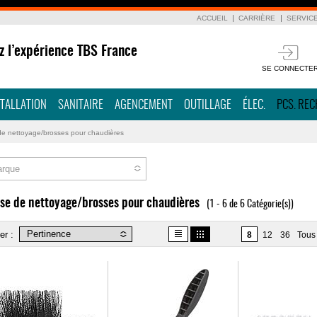
ACCUEIL
CARRIÈRE
SERVIC
z l’expérience TBS France
SE CONNECTE
STALLATION
SANITAIRE
AGENCEMENT
OUTILLAGE
ÉLEC.
PCS. RE
de nettoyage/brosses pour chaudières
rque
se de nettoyage/brosses pour chaudières
(1 - 6 de 6 Catégorie(s))
er :
8
12
36
Tous