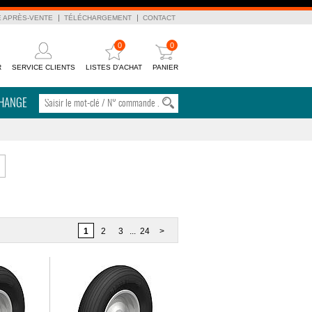
E APRÈS-VENTE
TÉLÉCHARGEMENT
CONTACT
0
0
R
SERVICE CLIENTS
LISTES D'ACHAT
PANIER
CHANGE
1
2
3
...
24
>