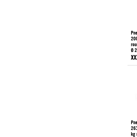
Pne
200
rou
Ø 
Bl
XX
Pne
263
kg 