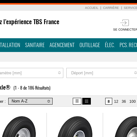
ACCUEIL
CARRIÈRE
SERVIC
z l’expérience TBS France
SE CONNECTE
STALLATION
SANITAIRE
AGENCEMENT
OUTILLAGE
ÉLEC.
PCS. RE
amètre [mm]
Déport [mm]
ckle®
(1 - 8 de 186 Résultats)
er :
8
12
36
100