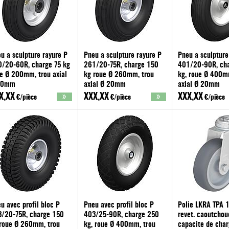
u a sculpture rayure P
Pneu a sculpture rayure P
Pneu a sculpture
/20-60R, charge 75 kg
261/20-75R, charge 150
401/20-90R, ch
e Ø 200mm, trou axial
kg roue Ø 260mm, trou
kg, roue Ø 400m
20mm
axial Ø 20mm
axial Ø 20mm
ickle®
Blickle®
Blickle®
X,XX
XXX,XX
XXX,XX
€/pièce
€/pièce
€/pièce
u avec profil bloc P
Pneu avec profil bloc P
Polie LKRA TPA 
/20-75R, charge 150
403/25-90R, charge 250
revet. caoutchou
roue Ø 260mm, trou
kg, roue Ø 400mm, trou
capacite de cha