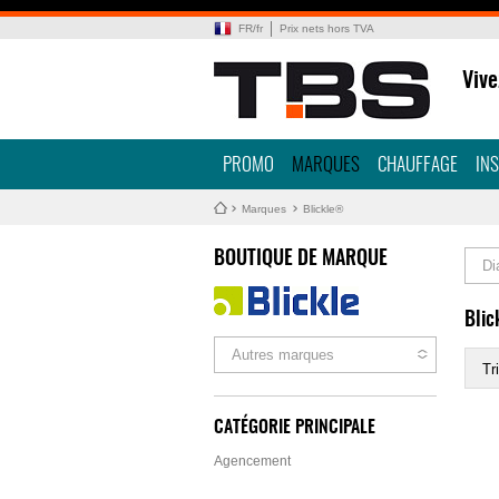
FR
/
fr
Prix nets hors TVA
Vive
PROMO
MARQUES
CHAUFFAGE
IN
Marques
Blickle®
BOUTIQUE DE MARQUE
Di
Bli
Autres marques
Tri
CATÉGORIE PRINCIPALE
Agencement