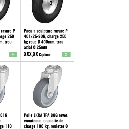
 rayure P
Pneu a sculpture rayure P
arge 250
401/25-90R, charge 250
m, trou
kg roue Ø 400mm, trou
axial Ø 25mm
Blickle®
XXX,XX
€/pièce
101G
Polie LKRA TPA 80G revet.
c,
caoutcouc, capacite de
rge 110
charge 100 kg, roulette Ø