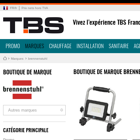
FR
/
fr
Prix nets hors TVA
Vivez l’expérience TBS Fran
PROMO
MARQUES
CHAUFFAGE
INSTALLATION
SANITAIRE
AG
Marques
brennenstuhl
BOUTIQUE DE MARQUE BRENN
BOUTIQUE DE MARQUE
Autres marques
CATÉGORIE PRINCIPALE
Promo