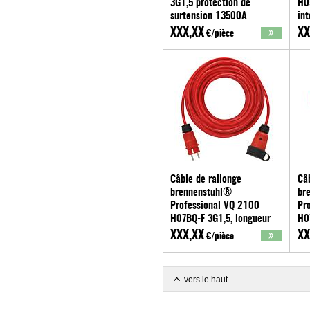
3G1,5 protection de
H0
surtension 13500A
int
brennenstuhl
br
XXX,XX
XX
€/pièce
Câble de rallonge
Câb
brennenstuhl®
br
Professional VQ 2100
Pr
H07BQ-F 3G1,5, longueur
H0
(m) : 25
(m)
XXX,XX
XX
€/pièce
brennenstuhl
br
vers le haut