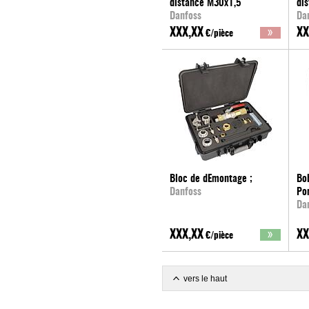
distance M30x1,5
di
Danfoss
Da
XXX,XX
XX
€/pièce
Bloc de dEmontage ;
Bo
Danfoss
Po
Da
XXX,XX
XX
€/pièce
vers le haut