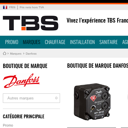
FR
/
fr
Prix nets hors TVA
Vivez l’expérience TBS Fran
PROMO
MARQUES
CHAUFFAGE
INSTALLATION
SANITAIRE
AG
Marques
Danfoss
BOUTIQUE DE MARQUE DANFO
BOUTIQUE DE MARQUE
Autres marques
CATÉGORIE PRINCIPALE
Promo