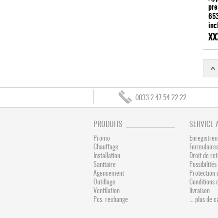
pre
653
inc
Bri
XX
0033 2 47 54 22 22
PRODUITS
SERVICE 
Promo
Enregistre
Chauffage
Formulaires
Installation
Droit de re
Sanitaire
Possibilit
Agencement
Protection 
Outillage
Conditions 
Ventilation
livraison
Pcs. rechange
... plus de 