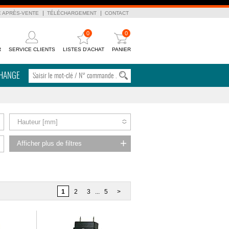
E APRÈS-VENTE
TÉLÉCHARGEMENT
CONTACT
0
0
R
SERVICE CLIENTS
LISTES D'ACHAT
PANIER
CHANGE
Hauteur [mm]
Afficher plus de filtres
1
2
3
...
5
>