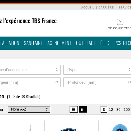
ACCUEIL
CARRIÈRE
SERVIC
z l’expérience TBS France
SE CONNECTE
STALLATION
SANITAIRE
AGENCEMENT
OUTILLAGE
ÉLEC.
PCS. RE
pe d´accessoires
Type
rgeur [mm]
Profondeur [mm]
on
(1 - 8 de 38 Résultats)
er :
8
12
36
100