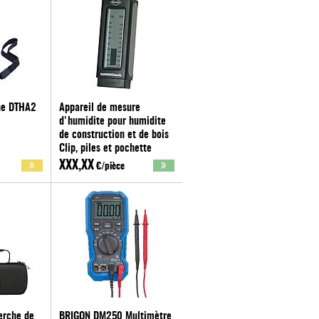
ne DTHA2
Appareil de mesure
d'humidite pour humidite
de construction et de bois
Clip, piles et pochette
inclus
XXX,XX
€/pièce
Brigon
erche de
BRIGON DM250 Multimètre