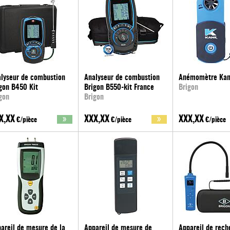
lyseur de combustion
Analyseur de combustion
Anémomètre Ka
gon B450 Kit
Brigon B550-kit France
Brigon
gon
Brigon
X,XX
XXX,XX
XXX,XX
€/pièce
€/pièce
€/pièce
areil de mesure de la
Appareil de mesure de
Appareil de rech