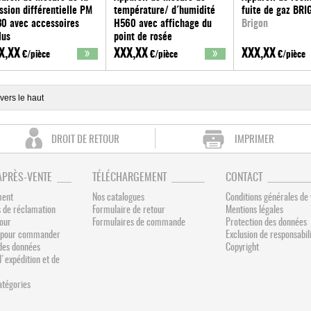
ssion différentielle PM
température/ d´humidité
fuite de gaz BRI
0 avec accessoires
H560 avec affichage du
Brigon
lus
point de rosée
gon
Brigon
X,XX
XXX,XX
XXX,XX
€/pièce
€/pièce
€/pièce
vers le haut
DROIT DE RETOUR
IMPRIMER
APRÈS-VENTE
TÉLÉCHARGEMENT
CONTACT
ment
Nos catalogues
Conditions générales de
 de réclamation
Formulaire de retour
Mentions légales
tour
Formulaires de commande
Protection des données
és pour commander
Exclusion de responsabil
des données
Copyright
d'expédition et de
catégories