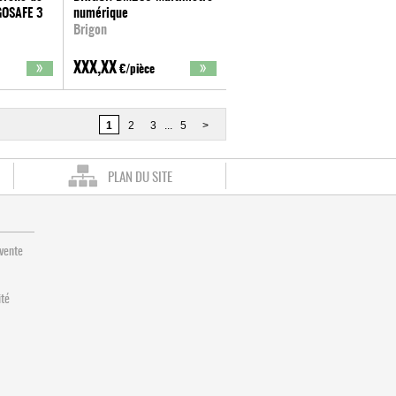
GOSAFE 3
numérique
Brigon
XXX,XX
€/pièce
1
2
3
...
5
>
PLAN DU SITE
 vente
ité