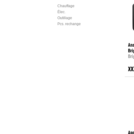
Chauffage
Élec.
Outillage
Pcs. rechange
Ana
Bri
Bri
XX
App