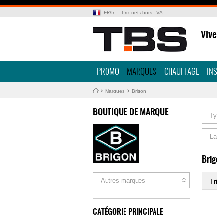
FR
/
fr
Prix nets hors TVA
Vive
PROMO
MARQUES
CHAUFFAGE
IN
Marques
Brigon
BOUTIQUE DE MARQUE
Ty
La
Brig
Autres marques
Tri
CATÉGORIE PRINCIPALE