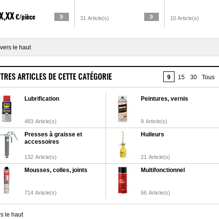
X,XX
€/pièce
31 Article(s)
10 Article(s)
vers le haut
TRES ARTICLES DE CETTE CATÉGORIE
9
15
30
Tous
Lubrification
Peintures, vernis
483
Article(s)
9
Article(s)
Presses à graisse et
Huileurs
accessoires
132
Article(s)
21
Article(s)
Mousses, colles, joints
Multifonctionnel
714
Article(s)
66
Article(s)
s le haut