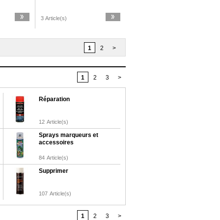
3 Article(s)
1
2
>
1
2
3
>
Réparation
12
Article(s)
Sprays marqueurs et
accessoires
84
Article(s)
Supprimer
107
Article(s)
1
2
3
>