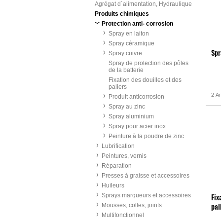
Agrégat d´alimentation, Hydraulique
Produits chimiques
Protection anti- corrosion
Spray en laiton
Spray céramique
Spray cuivre
Spr
Spray de protection des pôles
de la batterie
Fixation des douilles et des
paliers
2 Ar
Produit anticorrosion
Spray au zinc
Spray aluminium
Spray pour acier inox
Peinture à la poudre de zinc
Lubrification
Peintures, vernis
Réparation
Presses à graisse et accessoires
Huileurs
Sprays marqueurs et accessoires
Fix
Mousses, colles, joints
pal
Multifonctionnel