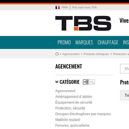
FR
/
fr
Prix nets hors TVA
Vive
PROMO
MARQUES
CHAUFFAGE
IN
Agencement
Produits chimiques
Protection a
AGENCEMENT
Ma
CATÉGORIE
Prot
Agencement
Tri
Aménagement d´atelier
Équipement de sécurité
Protection, sécurité
Groupes électrogènes par marques
Matériel roulant
Ferrures, quincaillerie