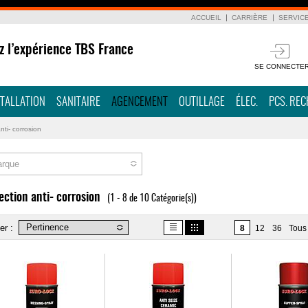
ACCUEIL
CARRIÈRE
SERVIC
z l’expérience TBS France
SE CONNECTE
STALLATION
SANITAIRE
AGENCEMENT
OUTILLAGE
ÉLEC.
PCS. RE
nti- corrosion
rque
ection anti- corrosion
(1 - 8 de 10 Catégorie(s))
er :
8
12
36
Tous