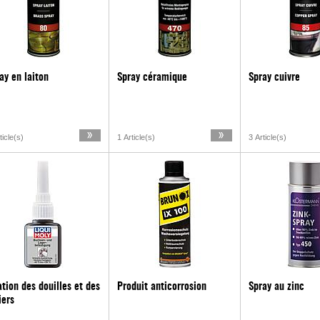
ay en laiton
Spray céramique
Spray cuivre
ticle(s)
1 Article(s)
3 Article(s)
ation des douilles et des
Produit anticorrosion
Spray au zinc
iers