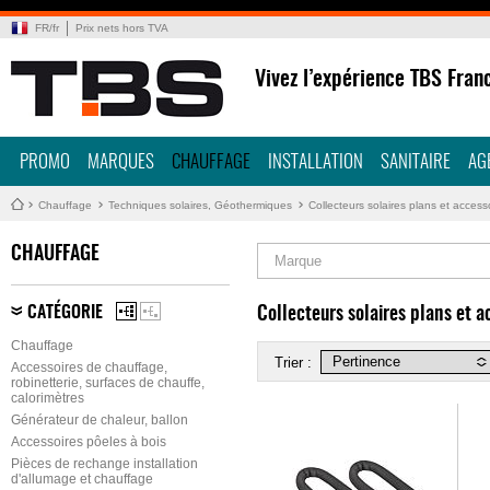
FR
/
fr
Prix nets hors TVA
Vivez l’expérience TBS Fran
PROMO
MARQUES
CHAUFFAGE
INSTALLATION
SANITAIRE
AG
Chauffage
Techniques solaires, Géothermiques
Collecteurs solaires plans et access
CHAUFFAGE
Marque
CATÉGORIE
Collecteurs solaires plans et a
Chauffage
Trier :
Accessoires de chauffage,
robinetterie, surfaces de chauffe,
calorimètres
Générateur de chaleur, ballon
Accessoires pôeles à bois
Pièces de rechange installation
d'allumage et chauffage