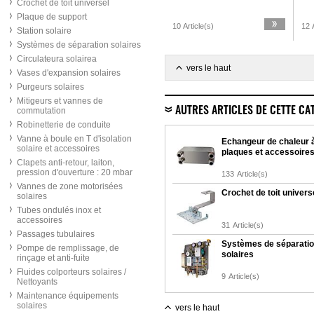
Crochet de toit universel
Plaque de support
10 Article(s)
12 A
Station solaire
Systèmes de séparation solaires
Circulateura solairea
vers le haut
Vases d'expansion solaires
Purgeurs solaires
Mitigeurs et vannes de
AUTRES ARTICLES DE CETTE CA
commutation
Robinetterie de conduite
Vanne à boule en T d'isolation
Echangeur de chaleur 
solaire et accessoires
plaques et accessoire
Clapets anti-retour, laiton,
pression d'ouverture : 20 mbar
133
Article(s)
Vannes de zone motorisées
Crochet de toit univers
solaires
Tubes ondulés inox et
accessoires
31
Article(s)
Passages tubulaires
Systèmes de séparati
Pompe de remplissage, de
solaires
rinçage et anti-fuite
Fluides colporteurs solaires /
9
Article(s)
Nettoyants
Maintenance équipements
solaires
vers le haut