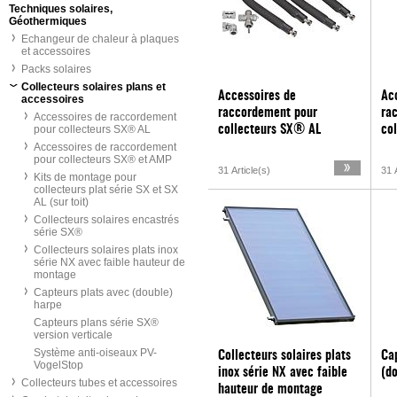
Techniques solaires,
Géothermiques
Echangeur de chaleur à plaques
et accessoires
Packs solaires
Collecteurs solaires plans et
Accessoires de
Ac
accessoires
raccordement pour
ra
Accessoires de raccordement
pour collecteurs SX® AL
collecteurs SX® AL
co
Accessoires de raccordement
pour collecteurs SX® et AMP
31 Article(s)
31 A
Kits de montage pour
collecteurs plat série SX et SX
AL (sur toit)
Collecteurs solaires encastrés
série SX®
Collecteurs solaires plats inox
série NX avec faible hauteur de
montage
Capteurs plats avec (double)
harpe
Capteurs plans série SX®
version verticale
Système anti-oiseaux PV-
Collecteurs solaires plats
Ca
VogelStop
inox série NX avec faible
(do
Collecteurs tubes et accessoires
hauteur de montage