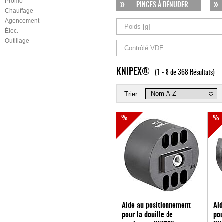
Promo
PINCES À DÉNUDER
Chauffage
Agencement
Poids [g]
Élec.
Outillage
Contrôlé VDE
KNIPEX®
(1 - 8 de 368 Résultats)
Trier :
%
%
Aide au positionnement
Ai
pour la douille de
pou