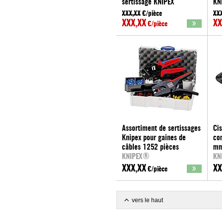
sertissage KNIPEX
KN
Connecteur solaire Helios
MC4
XXX,XX
€/pièce
XX
H4 (Amphenol)
10
XXX,XX
XX
€/pièce
KNIPEX®
KN
Assortiment de sertissages
Cis
Knipex pour gaines de
co
câbles 1252 pièces
m
KNIPEX®
KN
XXX,XX
XX
€/pièce
vers le haut