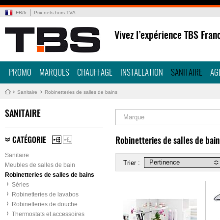
FR
/
fr
Prix nets hors TVA
Vivez l’expérience TBS Fran
PROMO
MARQUES
CHAUFFAGE
INSTALLATION
SANITAIRE
AG
Sanitaire
Robinetteries de salles de bains
SANITAIRE
Marque
CATÉGORIE
Robinetteries de salles de bai
Sanitaire
Trier :
Meubles de salles de bain
Robinetteries de salles de bains
Séries
Robinetteries de lavabos
Robinetteries de douche
Thermostats et accessoires