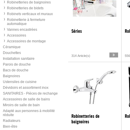
Robinetteries de baignoires
Robinetteries de bidets
Robinets verticaux et muraux
Robinetterie à fermeture
automatique
Vannes encastrées
Séries
Rob
Accessoires
Accessoires de montage
Céramique
Douchettes
314 Article(s)
556
Installation sanitaire
Parois de douche
Bacs de douche
Baignoires
Ustensiles de cuisine
Dévidoirs et assortiment inox
SANITAIRES - Pièces de rechange
Accessoires de salle de bains
Miroirs de salle de bain
Adapté aux personnes à mobilité
réduite
Robinetteries de
Rob
Radiateurs
baignoires
Bien-être