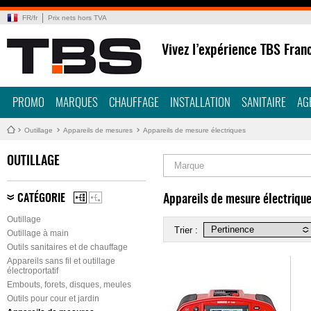
FR
/
fr
Prix nets hors TVA
Vivez l’expérience TBS Fran
PROMO
MARQUES
CHAUFFAGE
INSTALLATION
SANITAIRE
AG
Outillage
Appareils de mesures
Appareils de mesure électriques
OUTILLAGE
Marque
CATÉGORIE
Appareils de mesure électriqu
Outillage
Trier :
Outillage à main
Outils sanitaires et de chauffage
Appareils sans fil et outillage
électroportatif
Embouts, forets, disques, meules
Outils pour cour et jardin