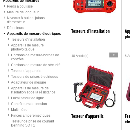
Appareils de mesures
Pieds à coulisse
Mesure de longueur
Niveaux à bulles, jalons
d'arpenteur
Détecteurs
Testeurs d'installation
Ap
Appareils de mesure électriques
ph
Testeurs d'installation
Appareils de mesure
photovoltaïque
Cordons de mesure/bornes de
10 Article(s)
8 Ar
contrôle
Cordons de mesure de sécurité
Testeur d’appareils
Testeurs de prises électriques
Adaptateur de mesure
Appareils de mesure de
l'isolation et de la résistance
Localisateur de ligne
Contrôleurs de tension
Multimètre
Pinces ampèremétriques
Testeur d’appareils
Tes
Testeur de prise de courant
éle
Benning SDT 1