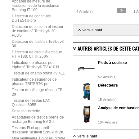
Appareil de mesure de
l'isolation et de la résistance
Benning IT 100
4 Article(s)
1 Ar
Détecteur de continuité
DUTEST® pro
Détecteur de tension et testeur
vers le haut
de continuité Testboy® 20
PLUS
Détecteur de fusibles Testboy®
30
AUTRES ARTICLES DE CETTE CA
Détecteur de circuit électrique
HT HT38, CT III, 250V
Indicateur de phases pour
Pieds à coulisse
triphasé Testboy® TV 410 N
Testeur de champ rotatif TV 411
52
Article(s)
Indicateur de séquence de
phases TRITEST® pro
Détecteurs
Testeur de câblage réseau TB
29
15
Article(s)
Testeur de réseau LAN
Quicklan 6055
Analyse de combustio
Prise industrielle
Adaptateur de test de borne de
recharge Benning EV 3-2
104
Article(s)
Testeurs FI et appareil
d'examen Testavit Schuki ® 2K
vers le haut
Mini multimètre à pinces, digital