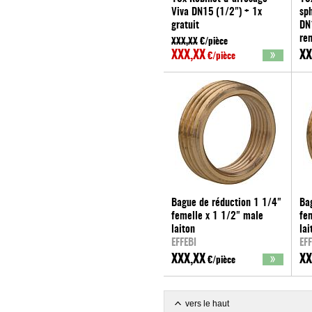
Viva DN15 (1/2") + 1x
sp
gratuit
DN
EFFEBI
re
XXX,XX
€/pièce
gra
XXX,XX
XX
€/pièce
EFF
Bague de réduction 1 1/4"
Ba
femelle x 1 1/2" male
fe
laiton
lai
EFFEBI
EFF
XXX,XX
XX
€/pièce
vers le haut