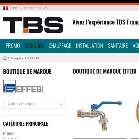
FR
/
fr
Prix nets hors TVA
Vivez l’expérience TBS Fran
PROMO
MARQUES
CHAUFFAGE
INSTALLATION
SANITAIRE
AG
Marques
EFFEBI
BOUTIQUE DE MARQUE EFFEBI
BOUTIQUE DE MARQUE
Autres marques
CATÉGORIE PRINCIPALE
Promo