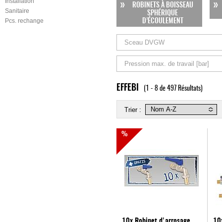
Installation
ROBINETS À BOISSEAU
Sanitaire
SPHÉRIQUE
Pcs. rechange
D’ÉCOULEMENT
Sceau DVGW
Pression max. de travail [bar]
EFFEBI
(1 - 8 de 497 Résultats)
Trier :
%
10x Robinet d'arrosage
10