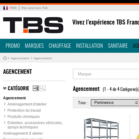
FR
/
fr
Prix nets hors TVA
Vivez l’expérience TBS Fran
PROMO
MARQUES
CHAUFFAGE
INSTALLATION
SANITAIRE
AG
Agencement
Agencement
AGENCEMENT
Marque
CATÉGORIE
Agencement
(1 - 4 de 4 Catégorie(s
Agencement
Trier :
Aménagement d'atelier
Protection du travail
Produits chimiques
Entretien, accessoires véhicules,
sprays techniques
Aménagement d´atelier