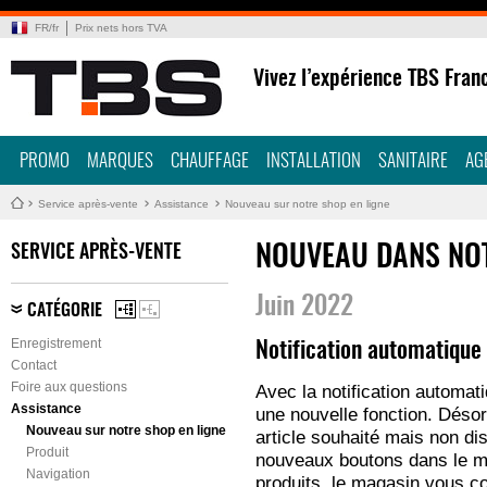
FR
/
fr
Prix nets hors TVA
Vivez l’expérience TBS Fran
PROMO
MARQUES
CHAUFFAGE
INSTALLATION
SANITAIRE
AG
Service après-vente
Assistance
Nouveau sur notre shop en ligne
SERVICE APRÈS-VENTE
NOUVEAU DANS NOT
Juin 2022
CATÉGORIE
Enregistrement
Notification automatique 
Contact
Foire aux questions
Avec la notification automati
Assistance
une nouvelle fonction. Désor
Nouveau sur notre shop en ligne
article souhaité mais non di
Produit
nouveaux boutons dans le mag
Navigation
produits, le magasin vous c