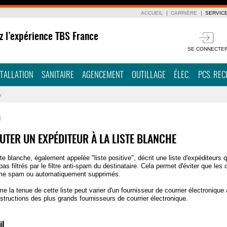
ACCUEIL
CARRIÈRE
SERVIC
z l’expérience TBS France
SE CONNECTE
STALLATION
SANITAIRE
AGENCEMENT
OUTILLAGE
ÉLEC.
PCS. RE
e
Q
UTER UN EXPÉDITEUR À LA LISTE BLANCHE
ste blanche, également appelée "liste positive", décrit une liste d'expéditeurs
pas filtrés par le filtre anti-spam du destinataire. Cela permet d'éviter que les 
e spam ou automatiquement supprimés.
 la tenue de cette liste peut varier d'un fournisseur de courrier électroniqu
nstructions des plus grands fournisseurs de courrier électronique.
il