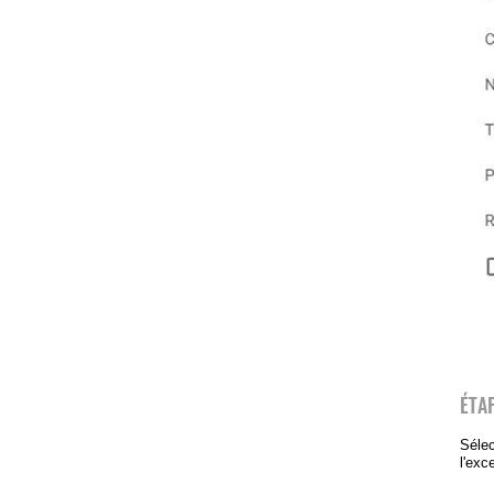
ÉTA
Séle
l'exc