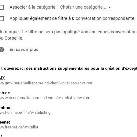
trouverez ici des instructions supplémentaires pour la création d'excepti
MX
w.gmx.net/email/spam-und-viren/whitelist-verwalten
eb.de
w.web.de/email/spam-und-viren/whitelist-verwalten
online
w.t-online.e/hilfe/whitelisting
eenet
w.freenet.de/whitelist
&1