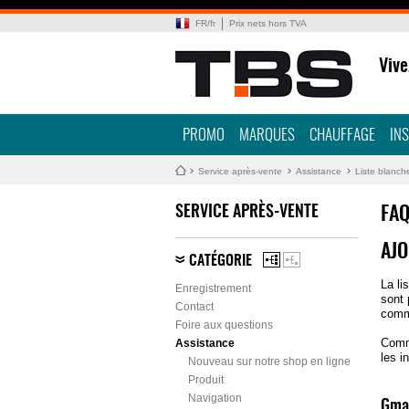
FR
/
fr
Prix nets hors TVA
Vive
PROMO
MARQUES
CHAUFFAGE
IN
Service après-vente
Assistance
Liste blanch
SERVICE APRÈS-VENTE
FA
AJO
CATÉGORIE
La li
Enregistrement
sont 
Contact
comm
Foire aux questions
Comme
Assistance
les i
Nouveau sur notre shop en ligne
Produit
Navigation
Gma