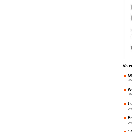
Vous 
G
ww
W
ww
t-
ww
Fr
ww
1