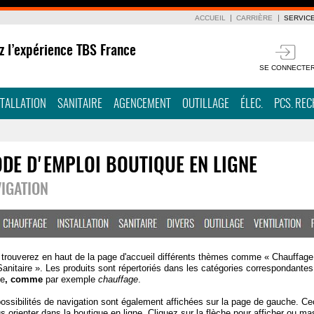
ACCUEIL
CARRIÈRE
SERVIC
z l’expérience TBS France
SE CONNECTE
STALLATION
SANITAIRE
AGENCEMENT
OUTILLAGE
ÉLEC.
PCS. RE
DE D'EMPLOI BOUTIQUE EN LIGNE
IGATION
trouverez en haut de la page d'accueil différents thèmes comme « Chauffage »
Sanitaire ». Les produits sont répertoriés dans les catégories correspondantes
ue
, comme
par exemple
chauffage
.
ossibilités de navigation sont également affichées sur la page de gauche. Ce
s orienter dans la boutique en ligne. Cliquez sur la flèche pour afficher ou m