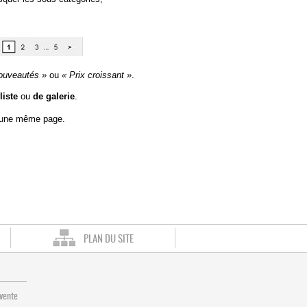
ouveautés »
ou
« Prix croissant »
.
liste
ou
de galerie
.
r une même page.
.
PLAN DU SITE
 vente