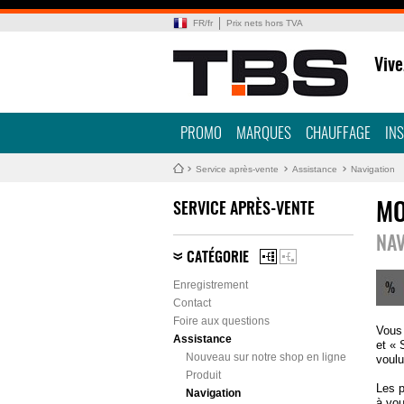
FR
/
fr
Prix nets hors TVA
Vive
PROMO
MARQUES
CHAUFFAGE
IN
Service après-vente
Assistance
Navigation
SERVICE APRÈS-VENTE
MO
NAV
CATÉGORIE
Enregistrement
Contact
Foire aux questions
Vous 
Assistance
et « 
Nouveau sur notre shop en ligne
voul
Produit
Les p
Navigation
à vou